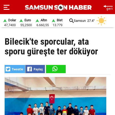
Dolar
Euro
Altın
Bist
Samsun
27.4°
47,7400
55,2500
6.660,55
13.779
ANA
Bilecik'te sporcular, ata
SAYFA
sporu güreşte ter döküyor
SAMSUN
HABER
SAMSUNSPOR
GÜNDEM
SİYASET
EKONOMİ
DÜNYA