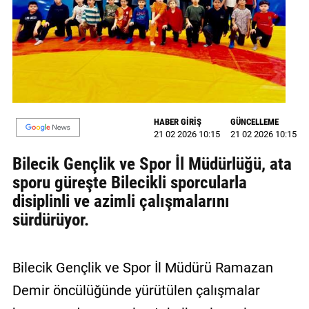
MAGAZİN
GALERİ
VİDEO
YAZARLAR
HABER GİRİŞ
GÜNCELLEME
21 02 2026 10:15
21 02 2026 10:15
BİZE
ULAŞIN
Bilecik Gençlik ve Spor İl Müdürlüğü, ata
sporu güreşte Bilecikli sporcularla
Künye
disiplinli ve azimli çalışmalarını
İletişim
sürdürüyor.
Gizlilik
Politikası
Bilecik Gençlik ve Spor İl Müdürü Ramazan
Demir öncülüğünde yürütülen çalışmalar