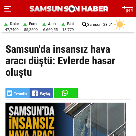
Dolar
Euro
Altın
Bist
Samsun
23.5°
47,7400
55,2500
6.660,55
13.779
ANA
Samsun'da insansız hava
SAYFA
aracı düştü: Evlerde hasar
SAMSUN
HABER
oluştu
SAMSUNSPOR
GÜNDEM
SİYASET
EKONOMİ
DÜNYA