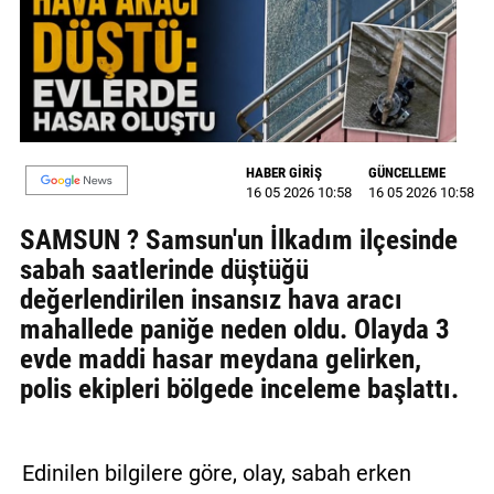
MAGAZİN
GALERİ
VİDEO
HABER GİRİŞ
GÜNCELLEME
YAZARLAR
16 05 2026 10:58
16 05 2026 10:58
BİZE
SAMSUN ? Samsun'un İlkadım ilçesinde
ULAŞIN
sabah saatlerinde düştüğü
değerlendirilen insansız hava aracı
Künye
mahallede paniğe neden oldu. Olayda 3
İletişim
evde maddi hasar meydana gelirken,
polis ekipleri bölgede inceleme başlattı.
Gizlilik
Politikası
Edinilen bilgilere göre, olay, sabah erken