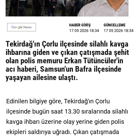
MAGAZİN
GALERİ
HABER GİRİŞ
GÜNCELLEME
17 05 2026 18:34
17 05 2026 18:34
VİDEO
Tekirdağ'ın Çorlu ilçesinde silahlı kavga
ihbarına giden ve çıkan çatışmada şehit
YAZARLAR
olan polis memuru Erkan Tütüncüler'in
BİZE
acı haberi, Samsun'un Bafra ilçesinde
ULAŞIN
yaşayan ailesine ulaştı.
Künye
İletişim
Edinilen bilgiye göre, Tekirdağ'ın Çorlu
Gizlilik
ilçesinde bugün saat 13.30 sıralarında silahlı
Politikası
kavga ihbarı üzerine olay yerine giden polis
ekipleri saldırıya uğradı. Çıkan çatışmada