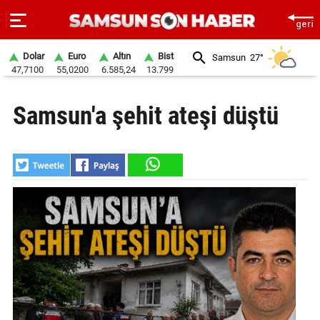
Dolar
Euro
Altın
Bist
Samsun
27°
47,7100
55,0200
6.585,24
13.799
ANA
Samsun'a şehit ateşi düştü
SAYFA
SAMSUN
HABER
SAMSUNSPOR
GÜNDEM
SİYASET
EKONOMİ
DÜNYA