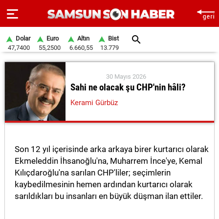
Dolar
Euro
Altın
Bist
47,7400
55,2500
6.660,55
13.779
ANA
SAYFA
30 Mayıs 2026
Sahi ne olacak şu CHP'nin hâli?
SAMSUN
Kerami Gürbüz
HABER
SAMSUNSPOR
Son 12 yıl içerisinde arka arkaya birer kurtarıcı olarak
GÜNDEM
Ekmeleddin İhsanoğlu'na, Muharrem İnce'ye, Kemal
Kılıçdaroğlu'na sarılan CHP'liler; seçimlerin
SİYASET
kaybedilmesinin hemen ardından kurtarıcı olarak
EKONOMİ
sarıldıkları bu insanları en büyük düşman ilan ettiler.
DÜNYA