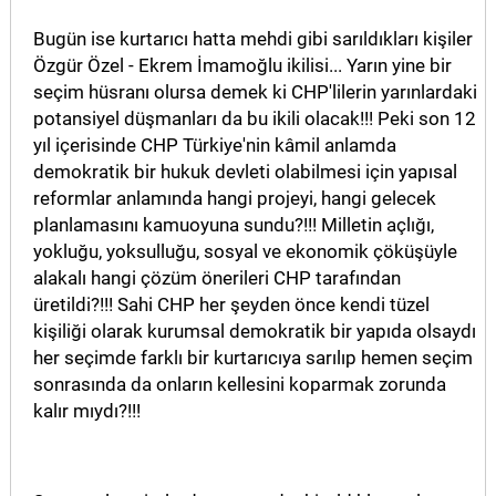
Bugün ise kurtarıcı hatta mehdi gibi sarıldıkları kişiler
MAGAZİN
Özgür Özel - Ekrem İmamoğlu ikilisi... Yarın yine bir
GALERİ
seçim hüsranı olursa demek ki CHP'lilerin yarınlardaki
potansiyel düşmanları da bu ikili olacak!!! Peki son 12
VİDEO
yıl içerisinde CHP Türkiye'nin kâmil anlamda
demokratik bir hukuk devleti olabilmesi için yapısal
YAZARLAR
reformlar anlamında hangi projeyi, hangi gelecek
planlamasını kamuoyuna sundu?!!! Milletin açlığı,
BİZE
yokluğu, yoksulluğu, sosyal ve ekonomik çöküşüyle
ULAŞIN
alakalı hangi çözüm önerileri CHP tarafından
Künye
üretildi?!!! Sahi CHP her şeyden önce kendi tüzel
kişiliği olarak kurumsal demokratik bir yapıda olsaydı
İletişim
her seçimde farklı bir kurtarıcıya sarılıp hemen seçim
sonrasında da onların kellesini koparmak zorunda
Gizlilik
kalır mıydı?!!!
Politikası