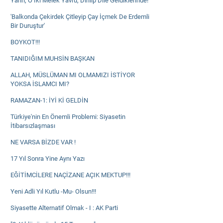
Yarın, O İki Melek Yavru, Dirilip Dile Geldiklerinde!
'Balkonda Çekirdek Çitleyip Çay İçmek De Erdemli
Bir Duruştur'
BOYKOT!!!
TANIDIĞIM MUHSİN BAŞKAN
ALLAH, MÜSLÜMAN MI OLMAMIZI İSTİYOR
YOKSA İSLAMCI MI?
RAMAZAN-1: İYİ Kİ GELDİN
Türkiye'nin En Önemli Problemi: Siyasetin
İtibarsızlaşması
NE VARSA BİZDE VAR !
17 Yıl Sonra Yine Aynı Yazı
EĞİTİMCİLERE NAÇİZANE AÇIK MEKTUP!!!
Yeni Adli Yıl Kutlu -Mu- Olsun!!!
Siyasette Alternatif Olmak - I : AK Parti