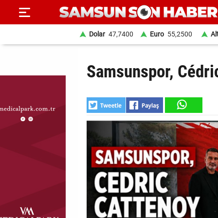
Dolar
47,7400
Euro
55,2500
Al
ANA
Samsunspor, Cédric
SAYFA
SAMSUN
HABER
SAMSUNSPOR
GÜNDEM
SİYASET
EKONOMİ
DÜNYA