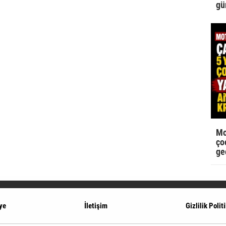
gü
Mo
çoc
ge
ye
İletişim
Gizlilik Polit