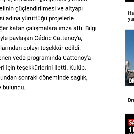
elinin güçlendirilmesi ve altyapı
Ha
i adına yürüttüğü projelerle
yar
r katan çalışmalara imza attı. Bilgi
iyle paylaşan Cédric Cattenoy'a,
arından dolayı teşekkür edildi.
enen veda programında Cattenoy'a
 için teşekkürlerini iletti. Kulüp,
 bundan sonraki döneminde sağlık,
e bulundu.
Dr