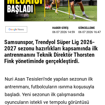
MAGAZİN
GALERİ
HABER GİRİŞ
GÜNCELLEME
VİDEO
06 07 2026 14:59
06 07 2026 16:47
YAZARLAR
Samsunspor, Trendyol Süper Lig 2026-
2027 sezonu hazırlıkları kapsamında ilk
BİZE
antrenmanını Teknik Direktör Thorsten
ULAŞIN
Fink yönetiminde gerçekleştirdi.
Künye
İletişim
Nuri Asan Tesisleri'nde yapılan sezonun ilk
Gizlilik
antrenmanı, futbolcuların ısınma koşusuyla
Politikası
başladı. Yeni sezonun ilk çalışmasında
oyuncuların istekli ve tempolu görüntüsü