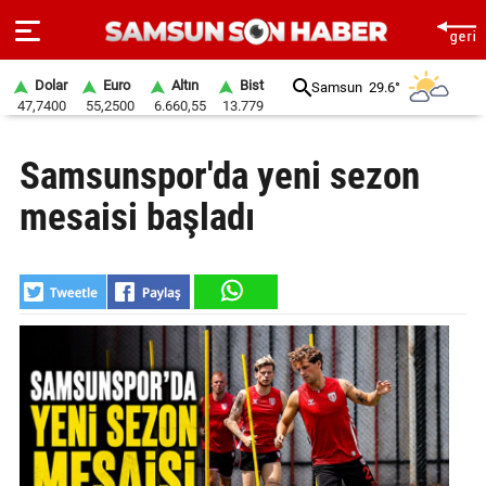
Dolar
Euro
Altın
Bist
Samsun
29.6°
47,7400
55,2500
6.660,55
13.779
ANA
Samsunspor'da yeni sezon
SAYFA
mesaisi başladı
SAMSUN
HABER
SAMSUNSPOR
GÜNDEM
SİYASET
EKONOMİ
DÜNYA