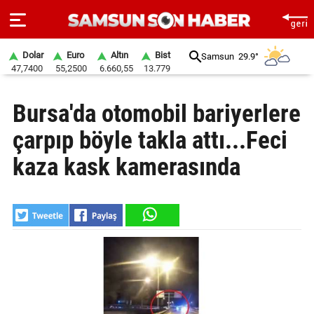
Dolar
Euro
Altın
Bist
Samsun
29.9°
47,7400
55,2500
6.660,55
13.779
ANA
Bursa'da otomobil bariyerlere
SAYFA
çarpıp böyle takla attı...Feci
SAMSUN
HABER
kaza kask kamerasında
SAMSUNSPOR
GÜNDEM
SİYASET
EKONOMİ
DÜNYA