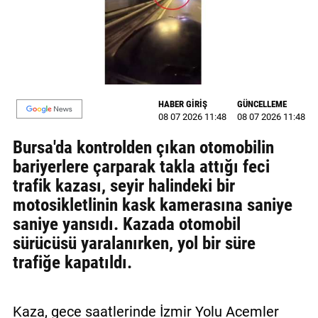
MAGAZİN
GALERİ
VİDEO
HABER GİRİŞ
GÜNCELLEME
YAZARLAR
08 07 2026 11:48
08 07 2026 11:48
Bursa'da kontrolden çıkan otomobilin
BİZE
ULAŞIN
bariyerlere çarparak takla attığı feci
trafik kazası, seyir halindeki bir
Künye
motosikletlinin kask kamerasına saniye
saniye yansıdı. Kazada otomobil
İletişim
sürücüsü yaralanırken, yol bir süre
Gizlilik
trafiğe kapatıldı.
Politikası
Kaza, gece saatlerinde İzmir Yolu Acemler