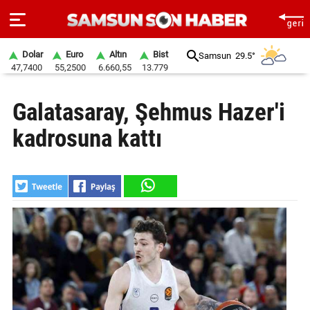
Dolar
Euro
Altın
Bist
Samsun
29.5°
47,7400
55,2500
6.660,55
13.779
ANA
Galatasaray, Şehmus Hazer'i
SAYFA
kadrosuna kattı
SAMSUN
HABER
SAMSUNSPOR
GÜNDEM
SİYASET
EKONOMİ
DÜNYA