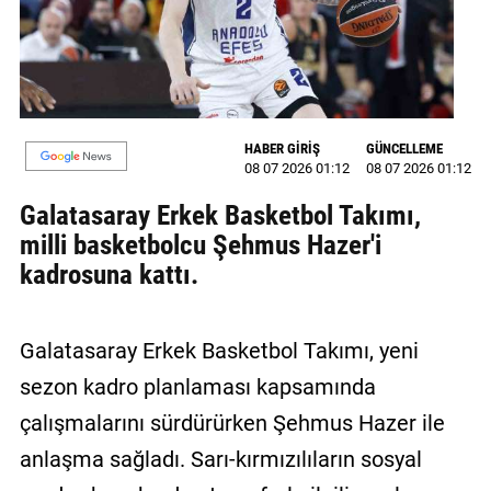
MAGAZİN
GALERİ
VİDEO
HABER GİRİŞ
GÜNCELLEME
08 07 2026 01:12
08 07 2026 01:12
YAZARLAR
Galatasaray Erkek Basketbol Takımı,
BİZE
milli basketbolcu Şehmus Hazer'i
ULAŞIN
kadrosuna kattı.
Künye
İletişim
Galatasaray Erkek Basketbol Takımı, yeni
sezon kadro planlaması kapsamında
Gizlilik
Politikası
çalışmalarını sürdürürken Şehmus Hazer ile
anlaşma sağladı. Sarı-kırmızılıların sosyal