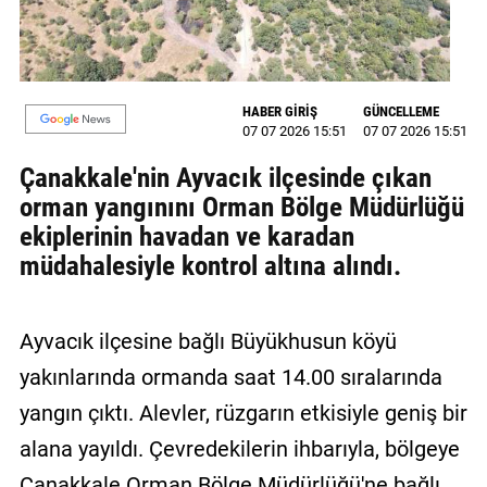
MAGAZİN
GALERİ
HABER GİRİŞ
GÜNCELLEME
07 07 2026 15:51
07 07 2026 15:51
VİDEO
Çanakkale'nin Ayvacık ilçesinde çıkan
YAZARLAR
orman yangınını Orman Bölge Müdürlüğü
BİZE
ekiplerinin havadan ve karadan
ULAŞIN
müdahalesiyle kontrol altına alındı.
Künye
Ayvacık ilçesine bağlı Büyükhusun köyü
İletişim
yakınlarında ormanda saat 14.00 sıralarında
Gizlilik
yangın çıktı. Alevler, rüzgarın etkisiyle geniş bir
Politikası
alana yayıldı. Çevredekilerin ihbarıyla, bölgeye
Çanakkale Orman Bölge Müdürlüğü'ne bağlı