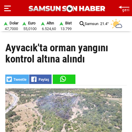
Dolar
Euro
Altın
Bist
Samsun
21.4°
47,7000
55,0100
6.524,60
13.799
ANA
Ayvacık'ta orman yangını
SAYFA
kontrol altına alındı
SAMSUN
HABER
SAMSUNSPOR
GÜNDEM
SİYASET
EKONOMİ
DÜNYA