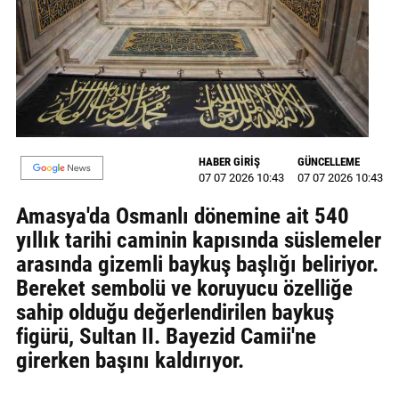
MAGAZİN
GALERİ
VİDEO
YAZARLAR
HABER GİRİŞ
GÜNCELLEME
07 07 2026 10:43
07 07 2026 10:43
BİZE
ULAŞIN
Amasya'da Osmanlı dönemine ait 540
yıllık tarihi caminin kapısında süslemeler
Künye
arasında gizemli baykuş başlığı beliriyor.
İletişim
Bereket sembolü ve koruyucu özelliğe
sahip olduğu değerlendirilen baykuş
Gizlilik
figürü, Sultan II. Bayezid Camii'ne
Politikası
girerken başını kaldırıyor.