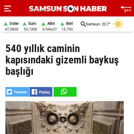
Dolar
Euro
Altın
Bist
Samsun
22.7°
47,5800
55,1300
6.544,07
13.703
ANA
540 yıllık caminin
SAYFA
kapısındaki gizemli baykuş
SAMSUN
HABER
başlığı
SAMSUNSPOR
GÜNDEM
SİYASET
EKONOMİ
DÜNYA