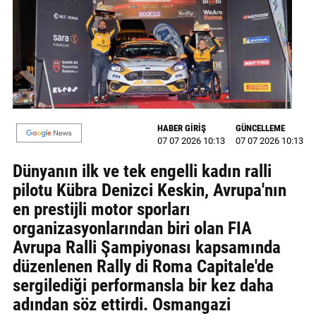
MAGAZİN
GALERİ
VİDEO
YAZARLAR
HABER GİRİŞ
GÜNCELLEME
07 07 2026 10:13
07 07 2026 10:13
BİZE
ULAŞIN
Dünyanın ilk ve tek engelli kadın ralli
pilotu Kübra Denizci Keskin, Avrupa'nın
Künye
en prestijli motor sporları
İletişim
organizasyonlarından biri olan FIA
Avrupa Ralli Şampiyonası kapsamında
Gizlilik
düzenlenen Rally di Roma Capitale'de
Politikası
sergilediği performansla bir kez daha
adından söz ettirdi. Osmangazi