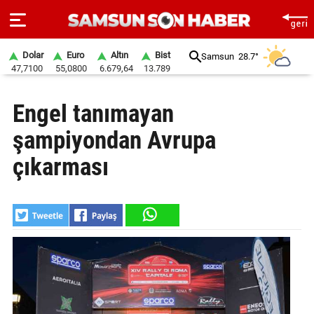
Dolar
Euro
Altın
Bist
Samsun
28.7°
47,7100
55,0800
6.679,64
13.789
ANA
Engel tanımayan
SAYFA
şampiyondan Avrupa
SAMSUN
HABER
çıkarması
SAMSUNSPOR
GÜNDEM
SİYASET
EKONOMİ
DÜNYA