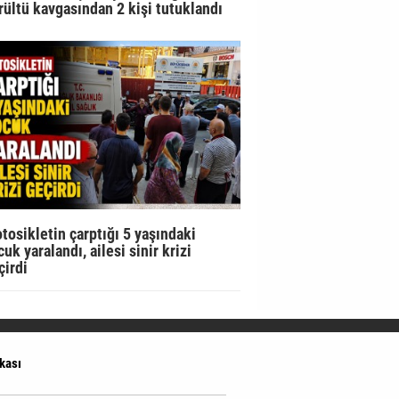
rültü kavgasından 2 kişi tutuklandı
tosikletin çarptığı 5 yaşındaki
uk yaralandı, ailesi sinir krizi
çirdi
ikası