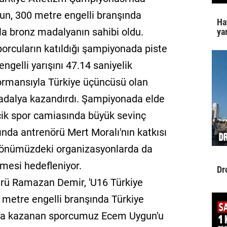
gun, 300 metre engelli branşında
Ha
la bronz madalyanın sahibi oldu.
yar
porcuların katıldığı şampiyonada piste
gelli yarışını 47.14 saniyelik
ormansıyla Türkiye üçüncüsü olan
madalya kazandırdı. Şampiyonada elde
ecik spor camiasında büyük sevinç
nda antrenörü Mert Moralı'nın katkısı
in önümüzdeki organizasyonlarda da
etmesi hedefleniyor.
Dr
dürü Ramazan Demir, 'U16 Türkiye
metre engelli branşında Türkiye
ya kazanan sporcumuz Ecem Uygun'u