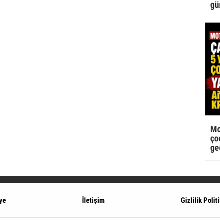
gü
Mo
çoc
ge
ye
İletişim
Gizlilik Polit