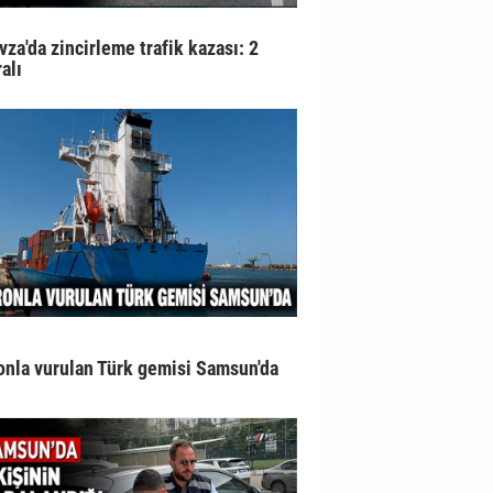
vza'da zincirleme trafik kazası: 2
alı
onla vurulan Türk gemisi Samsun'da