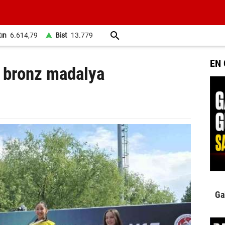
tın
6.614,79
Bist
13.779
EN
n bronz madalya
Ga