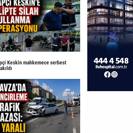
pçi Keskin mahkemece serbest
rakıldı