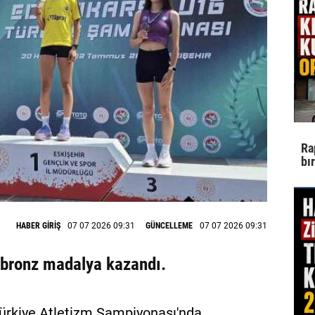
Ra
bı
HABER GİRİŞ
07 07 2026 09:31
GÜNCELLEME
07 07 2026 09:31
u bronz madalya kazandı.
ürkiye Atletizm Şampiyonası'nda