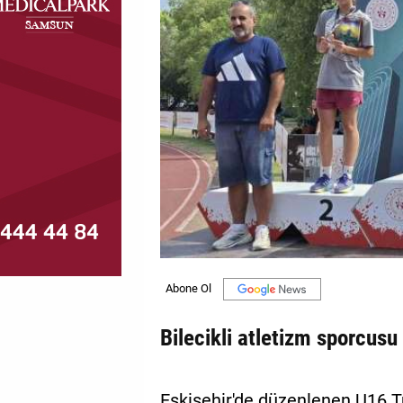
MAGAZİN
GALERİ
VİDEO
YAZARLAR
BİZE
ULAŞIN
Künye
İletişim
Gizlilik
Bilecikli atletizm sporcus
Politikası
Eskişehir'de düzenlenen U16 T