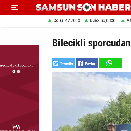
Dolar
47,7000
Euro
55,0300
Al
ANA
Bilecikli sporcuda
SAYFA
SAMSUN
HABER
SAMSUNSPOR
GÜNDEM
SİYASET
EKONOMİ
DÜNYA