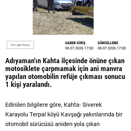
MAGAZİN
GALERİ
VİDEO
HABER GİRİŞ
GÜNCELLEME
YAZARLAR
06 07 2026 17:00
06 07 2026 17:00
Adıyaman'ın Kahta ilçesinde önüne çıkan
BİZE
ULAŞIN
motosiklete çarpmamak için ani manvra
yapılan otomobilin refüje çıkması sonucu
Künye
1 kişi yaralandı.
İletişim
Gizlilik
Edinilen bilgilere göre, Kahta- Siverek
Politikası
Karayolu Terpal köyü Kavşağı yakınlarında bir
otomobil sürücüsü aniden yola çıkan