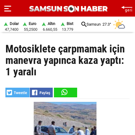
Dolar
Euro
Altın
Bist
Samsun
27.3°
47,7400
55,2500
6.660,55
13.779
ANA
Motosiklete çarpmamak için
SAYFA
manevra yapınca kaza yaptı:
SAMSUN
HABER
1 yaralı
SAMSUNSPOR
GÜNDEM
SİYASET
EKONOMİ
DÜNYA