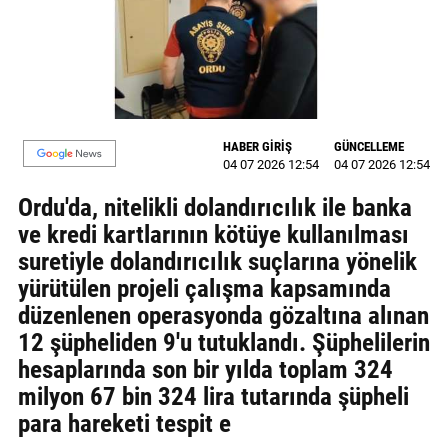
MAGAZİN
GALERİ
VİDEO
HABER GİRİŞ
GÜNCELLEME
YAZARLAR
04 07 2026 12:54
04 07 2026 12:54
Ordu'da, nitelikli dolandırıcılık ile banka
BİZE
ULAŞIN
ve kredi kartlarının kötüye kullanılması
suretiyle dolandırıcılık suçlarına yönelik
Künye
yürütülen projeli çalışma kapsamında
düzenlenen operasyonda gözaltına alınan
İletişim
12 şüpheliden 9'u tutuklandı. Şüphelilerin
Gizlilik
hesaplarında son bir yılda toplam 324
Politikası
milyon 67 bin 324 lira tutarında şüpheli
para hareketi tespit e