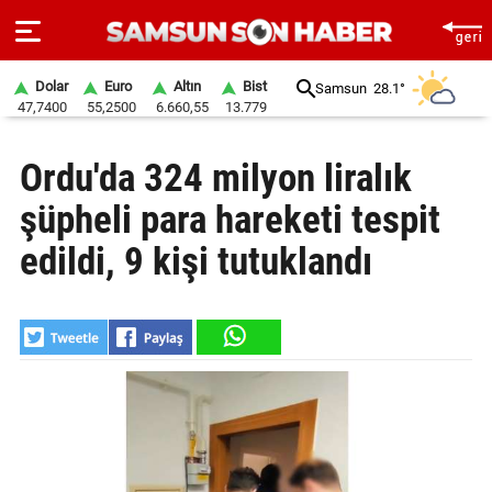
Dolar
Euro
Altın
Bist
Samsun
28.1°
47,7400
55,2500
6.660,55
13.779
ANA
Ordu'da 324 milyon liralık
SAYFA
şüpheli para hareketi tespit
SAMSUN
HABER
edildi, 9 kişi tutuklandı
SAMSUNSPOR
GÜNDEM
SİYASET
EKONOMİ
DÜNYA