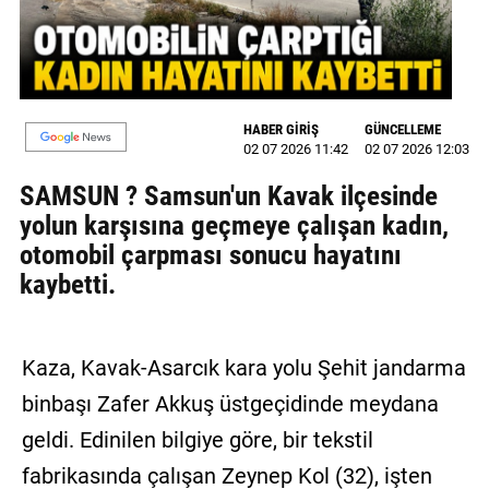
MAGAZİN
GALERİ
HABER GİRİŞ
GÜNCELLEME
VİDEO
02 07 2026 11:42
02 07 2026 12:03
YAZARLAR
SAMSUN ? Samsun'un Kavak ilçesinde
yolun karşısına geçmeye çalışan kadın,
BİZE
otomobil çarpması sonucu hayatını
ULAŞIN
kaybetti.
Künye
İletişim
Kaza, Kavak-Asarcık kara yolu Şehit jandarma
Gizlilik
binbaşı Zafer Akkuş üstgeçidinde meydana
Politikası
geldi. Edinilen bilgiye göre, bir tekstil
fabrikasında çalışan Zeynep Kol (32), işten