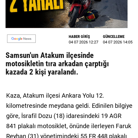
MAGAZİN
GALERİ
HABER GİRİŞ
GÜNCELLEME
VİDEO
04 07 2026 12:27
04 07 2026 14:05
YAZARLAR
Samsun'un Atakum ilçesinde
motosikletin tıra arkadan çarptığı
BİZE
kazada 2 kişi yaralandı.
ULAŞIN
Künye
Kaza, Atakum ilçesi Ankara Yolu 12.
İletişim
kilometresinde meydana geldi. Edinilen bilgiye
Gizlilik
göre, İsrafil Dozu (18) idaresindeki 19 AGR
Politikası
841 plakalı motosiklet, önünde ilerleyen Faruk
Reyhan (31) yönetimindeki 55 FR 448 plakalı