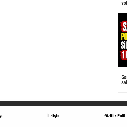
yo
Sa
sa
ye
İletişim
Gizlilik Polit