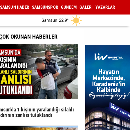
SAMSUN HABER
SAMSUNSPOR
GÜNDEM
GALERİ
YAZARLAR
Samsun
22.9°
 ÇOK OKUNAN HABERLER
msun'da 1 kişinin yaralandığı silahlı
ldırının zanlısı tutuklandı