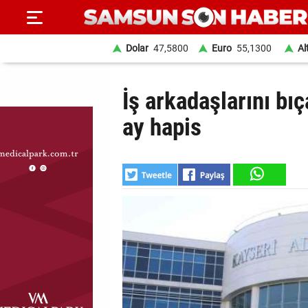
Dolar
47,5800
Euro
55,1300
Al
ANA
İş arkadaşlarını bı
SAYFA
ay hapis
SAMSUN
HABER
SAMSUNSPOR
GÜNDEM
SİYASET
EKONOMİ
DÜNYA