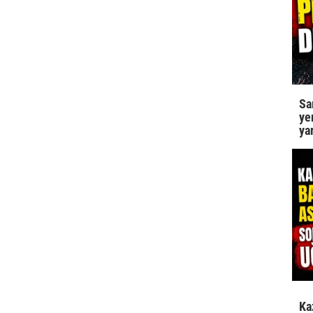
Sa
ye
ya
Ka