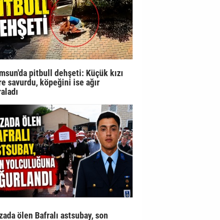
msun'da pitbull dehşeti: Küçük kızı
re savurdu, köpeğini ise ağır
raladı
zada ölen Bafralı astsubay, son