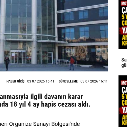
Sa
gü
HABER GİRİŞ
03 07 2026 16:41
GÜNCELLEME
03 07 2026 16:41
lanmasıyla ilgili davanın karar
a 18 yıl 4 ay hapis cezası aldı.
seri Organize Sanayi Bölgesi'nde