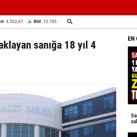
tın
6.522,47
Bist
13.703
EN
çaklayan sanığa 18 yıl 4
Sa
sa