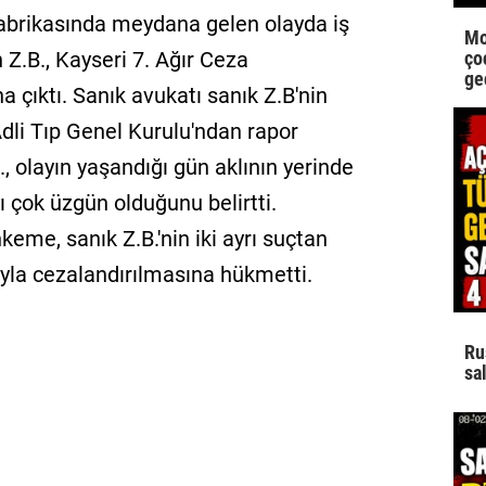
fabrikasında meydana gelen olayda iş
Mo
çoc
 Z.B., Kayseri 7. Ağır Ceza
ge
çıktı. Sanık avukatı sanık Z.B'nin
Adli Tıp Genel Kurulu'ndan rapor
., olayın yaşandığı gün aklının yerinde
ı çok üzgün olduğunu belirtti.
me, sanık Z.B.'nin iki ayrı suçtan
ıyla cezalandırılmasına hükmetti.
Ru
sal