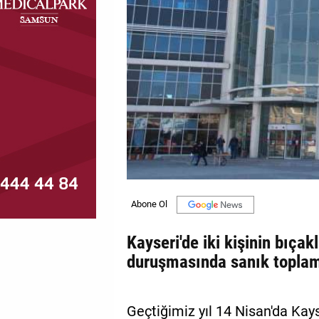
MAGAZİN
GALERİ
VİDEO
YAZARLAR
BİZE
ULAŞIN
Künye
İletişim
Kayseri'de iki kişinin bıçak
Gizlilik
duruşmasında sanık toplamd
Politikası
Geçtiğimiz yıl 14 Nisan'da Kay