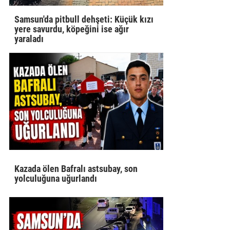
Samsun'da pitbull dehşeti: Küçük kızı
yere savurdu, köpeğini ise ağır
yaraladı
Kazada ölen Bafralı astsubay, son
yolculuğuna uğurlandı