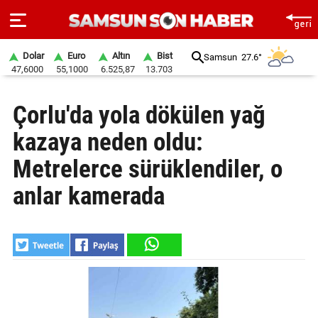
Dolar
Euro
Altın
Bist
Samsun
27.6°
47,6000
55,1000
6.525,87
13.703
ANA
Çorlu'da yola dökülen yağ
SAYFA
kazaya neden oldu:
SAMSUN
HABER
Metrelerce sürüklendiler, o
anlar kamerada
SAMSUNSPOR
GÜNDEM
SİYASET
EKONOMİ
DÜNYA