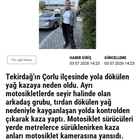
MAGAZİN
GALERİ
VİDEO
YAZARLAR
HABER GİRİŞ
GÜNCELLEME
03 07 2026 14:23
03 07 2026 14:23
BİZE
ULAŞIN
Tekirdağ'ın Çorlu ilçesinde yola dökülen
yağ kazaya neden oldu. Ayrı
Künye
motosikletlerde seyir halinde olan
İletişim
arkadaş grubu, tırdan dökülen yağ
nedeniyle kayganlaşan yolda kontrolden
Gizlilik
çıkarak kaza yaptı. Motosiklet sürücüleri
Politikası
yerde metrelerce sürüklenirken kaza
anları motosiklet kamerasına yansıdı.