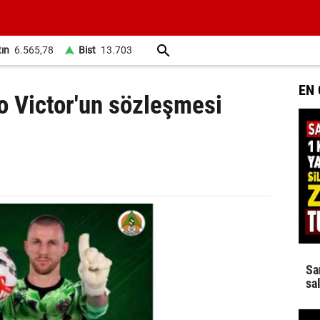
tın
6.565,78
Bist
13.703
EN
o Victor'un sözleşmesi
Sa
sa