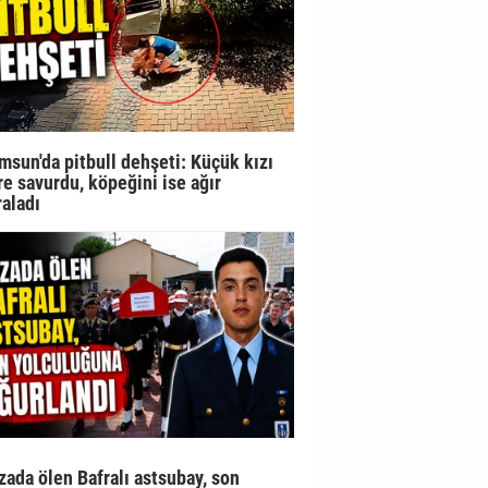
msun'da pitbull dehşeti: Küçük kızı
re savurdu, köpeğini ise ağır
raladı
zada ölen Bafralı astsubay, son