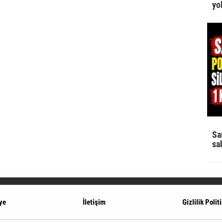
yo
Sa
sa
ye
İletişim
Gizlilik Polit