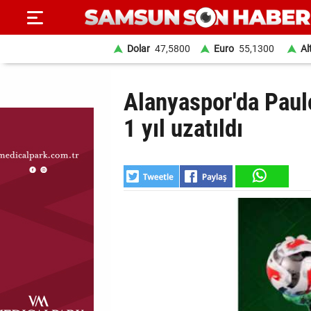
Dolar
47,5800
Euro
55,1300
Al
ANA
Alanyaspor'da Paul
SAYFA
1 yıl uzatıldı
SAMSUN
HABER
SAMSUNSPOR
GÜNDEM
SİYASET
EKONOMİ
DÜNYA