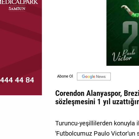
MAGAZİN
GALERİ
VİDEO
YAZARLAR
BİZE
ULAŞIN
Künye
Corendon Alanyaspor, Brezil
İletişim
sözleşmesini 1 yıl uzattığı
Gizlilik
Politikası
Turuncu-yeşillilerden konuyla i
'Futbolcumuz Paulo Victor'un sö