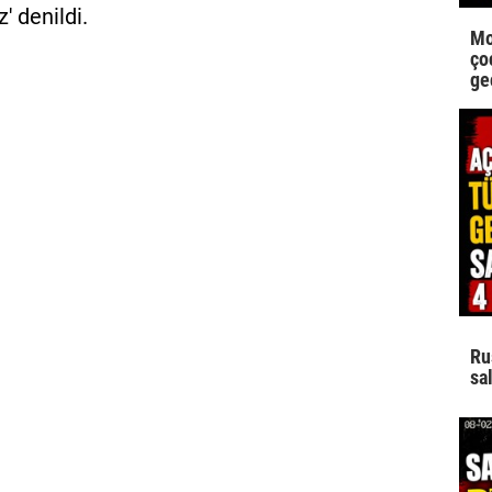
' denildi.
Mo
çoc
ge
Ru
sal