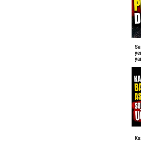
Sa
ye
ya
Ka