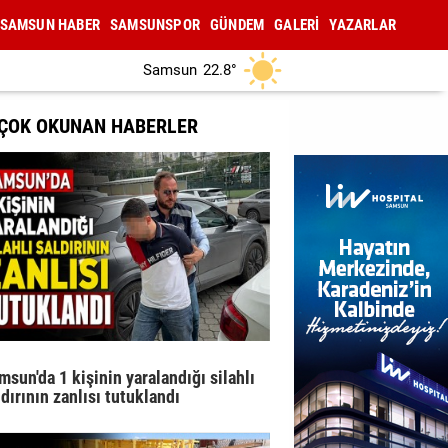
SAMSUN HABER
SAMSUNSPOR
GÜNDEM
GALERİ
YAZARLAR
Samsun
22.8°
 ÇOK OKUNAN HABERLER
msun'da 1 kişinin yaralandığı silahlı
ldırının zanlısı tutuklandı