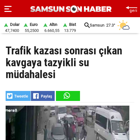
Dolar
Euro
Altın
Bist
Samsun
27.3°
47,7400
55,2500
6.660,55
13.779
ANA
Trafik kazası sonrası çıkan
SAYFA
kavgaya tazyikli su
SAMSUN
HABER
müdahalesi
SAMSUNSPOR
GÜNDEM
SİYASET
EKONOMİ
DÜNYA