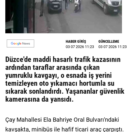
MAGAZİN
GALERİ
VİDEO
HABER GİRİŞ
GÜNCELLEME
03 07 2026 11:23
03 07 2026 11:23
YAZARLAR
Düzce'de maddi hasarlı trafik kazasının
BİZE
ardından taraflar arasında çıkan
ULAŞIN
yumruklu kavgayı, o esnada iş yerini
Künye
temizleyen oto yıkamacı hortumla su
sıkarak sonlandırdı. Yaşananlar güvenlik
İletişim
kamerasına da yansıdı.
Gizlilik
Politikası
Çay Mahallesi Ela Bahriye Oral Bulvarı'ndaki
kavşakta, minibüs ile hafif ticari araç çarpıştı.