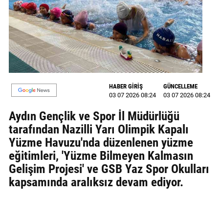
MAGAZİN
GALERİ
VİDEO
YAZARLAR
HABER GİRİŞ
GÜNCELLEME
03 07 2026 08:24
03 07 2026 08:24
BİZE
ULAŞIN
Aydın Gençlik ve Spor İl Müdürlüğü
tarafından Nazilli Yarı Olimpik Kapalı
Künye
Yüzme Havuzu'nda düzenlenen yüzme
İletişim
eğitimleri, 'Yüzme Bilmeyen Kalmasın
Gelişim Projesi' ve GSB Yaz Spor Okulları
Gizlilik
kapsamında aralıksız devam ediyor.
Politikası