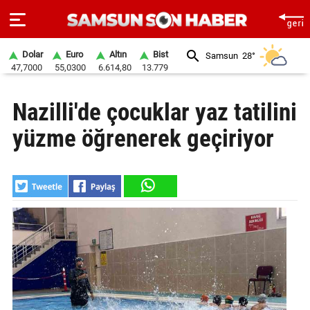
Dolar
Euro
Altın
Bist
Samsun
28°
47,7000
55,0300
6.614,80
13.779
ANA
Nazilli'de çocuklar yaz tatilini
SAYFA
yüzme öğrenerek geçiriyor
SAMSUN
HABER
SAMSUNSPOR
GÜNDEM
SİYASET
EKONOMİ
DÜNYA