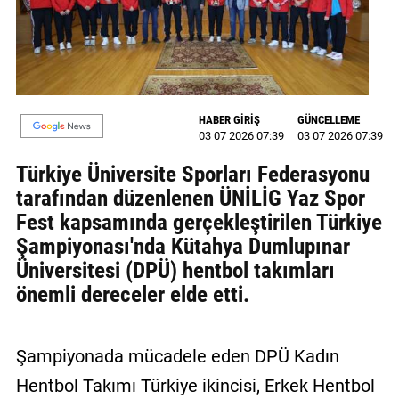
MAGAZİN
GALERİ
VİDEO
HABER GİRİŞ
GÜNCELLEME
03 07 2026 07:39
03 07 2026 07:39
YAZARLAR
Türkiye Üniversite Sporları Federasyonu
BİZE
tarafından düzenlenen ÜNİLİG Yaz Spor
ULAŞIN
Fest kapsamında gerçekleştirilen Türkiye
Künye
Şampiyonası'nda Kütahya Dumlupınar
Üniversitesi (DPÜ) hentbol takımları
İletişim
önemli dereceler elde etti.
Gizlilik
Politikası
Şampiyonada mücadele eden DPÜ Kadın
Hentbol Takımı Türkiye ikincisi, Erkek Hentbol