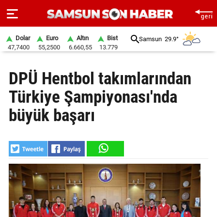
Dolar
Euro
Altın
Bist
Samsun
29.9°
47,7400
55,2500
6.660,55
13.779
ANA
DPÜ Hentbol takımlarından
SAYFA
Türkiye Şampiyonası'nda
SAMSUN
HABER
büyük başarı
SAMSUNSPOR
GÜNDEM
SİYASET
EKONOMİ
DÜNYA