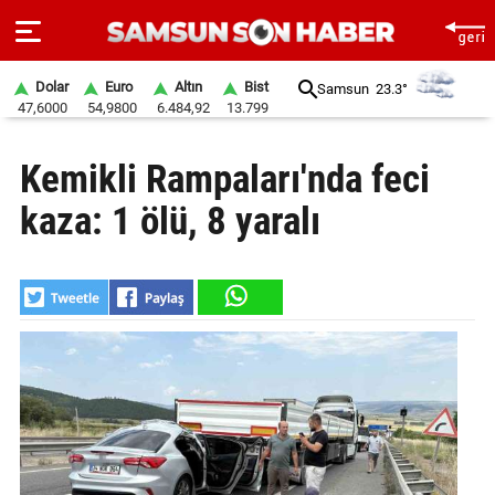
Dolar
Euro
Altın
Bist
Samsun
23.3°
47,6000
54,9800
6.484,92
13.799
ANA
Kemikli Rampaları'nda feci
SAYFA
kaza: 1 ölü, 8 yaralı
SAMSUN
HABER
SAMSUNSPOR
GÜNDEM
SİYASET
EKONOMİ
DÜNYA