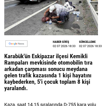
MAGAZİN
GALERİ
VİDEO
YAZARLAR
HABER GİRİŞ
GÜNCELLEME
02 07 2026 18:33
02 07 2026 18:33
BİZE
ULAŞIN
Karabük'ün Eskipazar ilçesi Kemikli
Rampaları mevkisinde otomobilin tıra
Künye
arkadan çarpması sonucu meydana
İletişim
gelen trafik kazasında 1 kişi hayatını
kaybederken, 5'i çocuk toplam 8 kişi
Gizlilik
yaralandı.
Politikası
Kaza, saat 14.15 sıralarında D-755 kara yolu