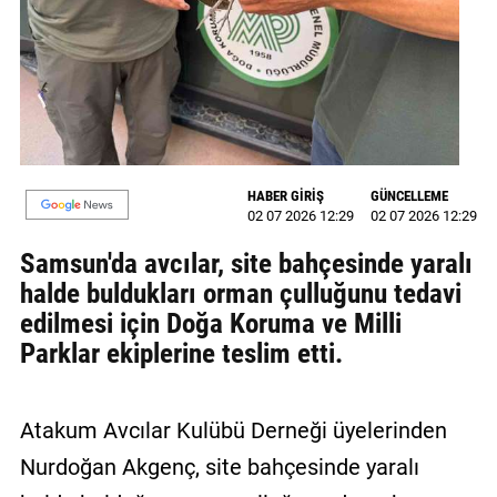
MAGAZİN
GALERİ
VİDEO
YAZARLAR
HABER GİRİŞ
GÜNCELLEME
02 07 2026 12:29
02 07 2026 12:29
BİZE
ULAŞIN
Samsun'da avcılar, site bahçesinde yaralı
halde buldukları orman çulluğunu tedavi
Künye
edilmesi için Doğa Koruma ve Milli
İletişim
Parklar ekiplerine teslim etti.
Gizlilik
Politikası
Atakum Avcılar Kulübü Derneği üyelerinden
Nurdoğan Akgenç, site bahçesinde yaralı