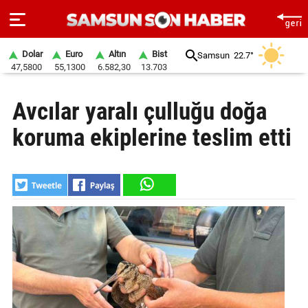
Dolar
Euro
Altın
Bist
Samsun
22.7°
47,5800
55,1300
6.582,30
13.703
ANA
Avcılar yaralı çulluğu doğa
SAYFA
koruma ekiplerine teslim etti
SAMSUN
HABER
SAMSUNSPOR
GÜNDEM
SİYASET
EKONOMİ
DÜNYA