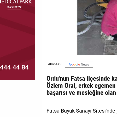
MAGAZİN
GALERİ
VİDEO
YAZARLAR
BİZE
ULAŞIN
Künye
Ordu'nun Fatsa ilçesinde ka
İletişim
Özlem Oral, erkek egemen 
başarısı ve mesleğine olan 
Gizlilik
Politikası
Fatsa Büyük Sanayi Sitesi'nde y