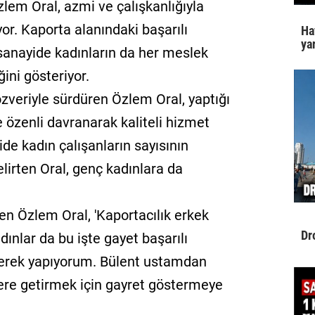
Özlem Oral, azmi ve çalışkanlığıyla
yor. Kaporta alanındaki başarılı
Ha
yar
 sanayide kadınların da her meslek
ğini gösteriyor.
 özveriyle sürdüren Özlem Oral, yaptığı
e özenli davranarak kaliteli hizmet
e kadın çalışanların sayısının
irten Oral, genç kadınlara da
den Özlem Oral, 'Kaportacılık erkek
Dr
ınlar da bu işte gayet başarılı
verek yapıyorum. Bülent ustamdan
lere getirmek için gayret göstermeye