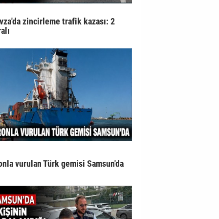
vza'da zincirleme trafik kazası: 2
alı
onla vurulan Türk gemisi Samsun'da