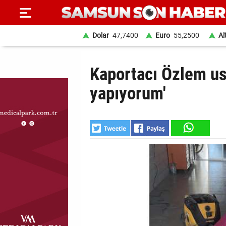
Dolar
47,7400
Euro
55,2500
Al
ANA
Kaportacı Özlem us
SAYFA
yapıyorum'
SAMSUN
HABER
SAMSUNSPOR
GÜNDEM
SİYASET
EKONOMİ
DÜNYA