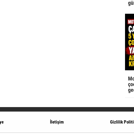
gü
Mo
çoc
ge
ye
İletişim
Gizlilik Polit