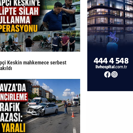
pçi Keskin mahkemece serbest
rakıldı