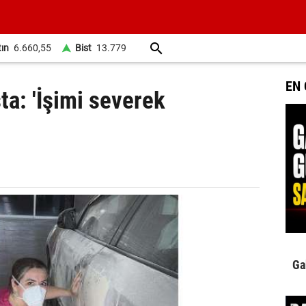
tın
6.660,55
Bist
13.779
EN
ta: 'İşimi severek
Ga