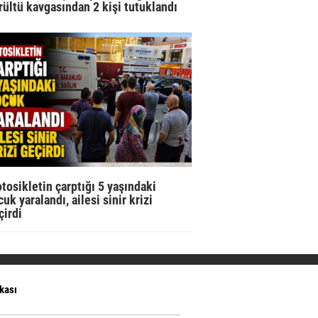
rültü kavgasından 2 kişi tutuklandı
tosikletin çarptığı 5 yaşındaki
uk yaralandı, ailesi sinir krizi
çirdi
ikası