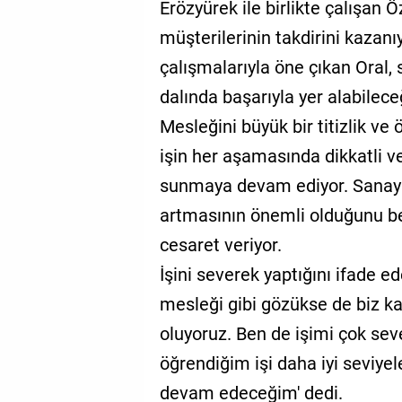
Erözyürek ile birlikte çalışan 
müşterilerinin takdirini kazanı
çalışmalarıyla öne çıkan Oral,
dalında başarıyla yer alabilece
Mesleğini büyük bir titizlik ve
işin her aşamasında dikkatli v
sunmaya devam ediyor. Sanayid
artmasının önemli olduğunu bel
cesaret veriyor.
İşini severek yaptığını ifade e
mesleği gibi gözükse de biz kad
oluyoruz. Ben de işimi çok se
öğrendiğim işi daha iyi seviye
devam edeceğim' dedi.