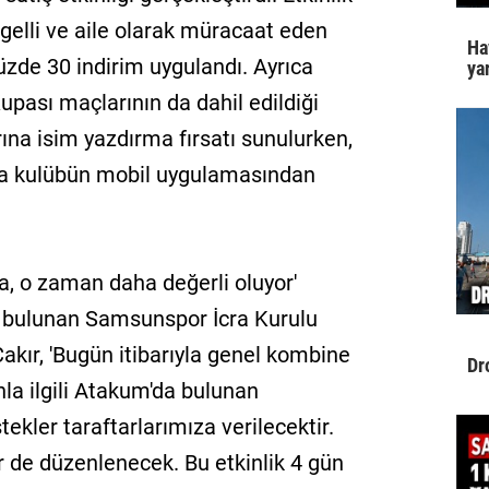
gelli ve aile olarak müracaat eden
Ha
yüzde 30 indirim uygulandı. Ayrıca
yar
pası maçlarının da dahil edildiği
arına isim yazdırma fırsatı sunulurken,
ara kulübün mobil uygulamasından
sa, o zaman daha değerli oluyor'
a bulunan Samsunspor İcra Kurulu
kır, 'Bugün itibarıyla genel kombine
Dr
nla ilgili Atakum'da bulunan
kler taraftarlarımıza verilecektir.
er de düzenlenecek. Bu etkinlik 4 gün