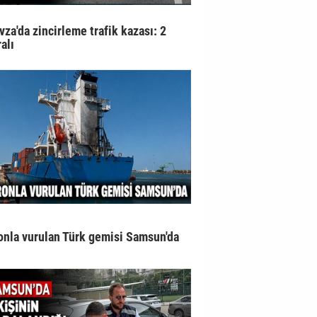
vza'da zincirleme trafik kazası: 2
alı
onla vurulan Türk gemisi Samsun'da