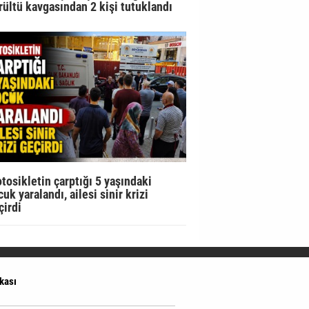
rültü kavgasından 2 kişi tutuklandı
tosikletin çarptığı 5 yaşındaki
uk yaralandı, ailesi sinir krizi
çirdi
ikası