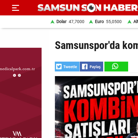
Dolar
47,7000
Euro
55,0500
Al
ANA
Samsunspor'da komb
SAYFA
SAMSUN
HABER
SAMSUNSPOR
GÜNDEM
SİYASET
EKONOMİ
DÜNYA