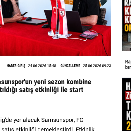
Ra
HABER GİRİŞ
24 06 2026 15:48
GÜNCELLEME
25 06 2026 09:23
bı
msunspor'un yeni sezon kombine
tıldığı satış etkinliği ile start
g'de yer alacak Samsunspor, FC
atış etkinliği gerçekleştirdi. Etkinlik