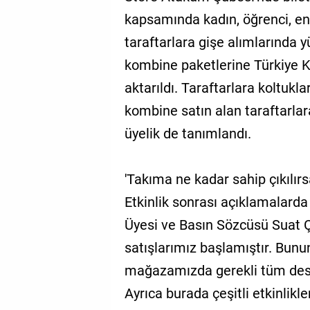
kapsamında kadın, öğrenci, en
taraftarlara gişe alımlarında 
kombine paketlerine Türkiye Ku
aktarıldı. Taraftarlara koltukl
kombine satın alan taraftarl
üyelik de tanımlandı.
'Takıma ne kadar sahip çıkılır
Etkinlik sonrası açıklamalard
Üyesi ve Basın Sözcüsü Suat Ça
satışlarımız başlamıştır. Bunu
mağazamızda gerekli tüm deste
Ayrıca burada çeşitli etkinlikl