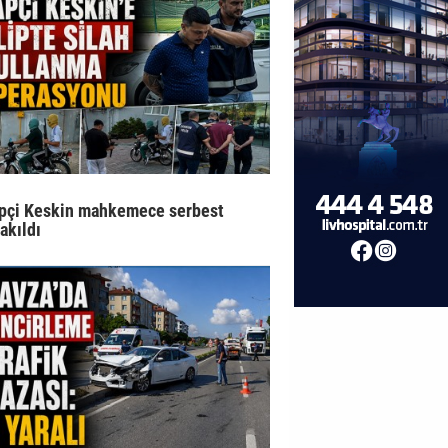
pçi Keskin mahkemece serbest
rakıldı