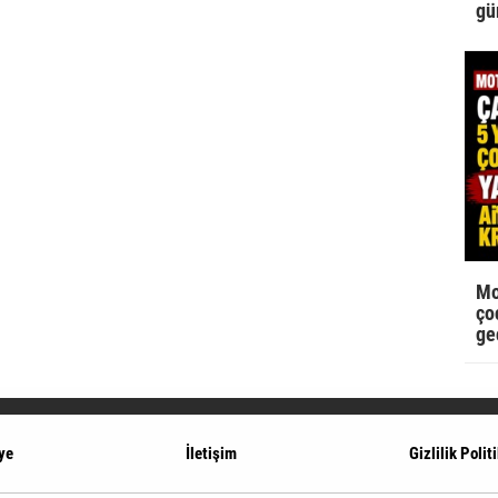
gü
Mo
çoc
ge
ye
İletişim
Gizlilik Polit