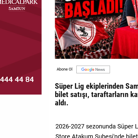
MAGAZİN
GALERİ
VİDEO
YAZARLAR
BİZE
ULAŞIN
Künye
Süper Lig ekiplerinden Sa
bilet satışı, taraftarların ka
İletişim
aldı.
Gizlilik
Politikası
2026-2027 sezonunda Süper Li
Store Atakum Şubesi'nde bilet s