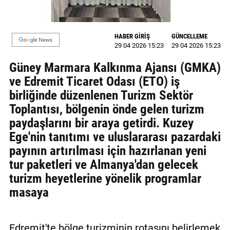
MAGAZİN
HABER GİRİŞ
GÜNCELLEME
GALERİ
29 04 2026 15:23
29 04 2026 15:23
VİDEO
Güney Marmara Kalkınma Ajansı (GMKA)
ve Edremit Ticaret Odası (ETO) iş
YAZARLAR
birliğinde düzenlenen Turizm Sektör
BİZE
Toplantısı, bölgenin önde gelen turizm
ULAŞIN
paydaşlarını bir araya getirdi. Kuzey
Ege'nin tanıtımı ve uluslararası pazardaki
Künye
payının artırılması için hazırlanan yeni
İletişim
tur paketleri ve Almanya'dan gelecek
turizm heyetlerine yönelik programlar
Gizlilik
masaya
Politikası
Edremit'te bölge turizminin rotasını belirlemek