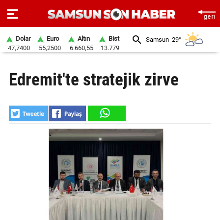
Dolar
Euro
Altın
Bist
Samsun
29°
47,7400
55,2500
6.660,55
13.779
ANA
Edremit'te stratejik zirve
SAYFA
SAMSUN
HABER
SAMSUNSPOR
GÜNDEM
SİYASET
EKONOMİ
DÜNYA