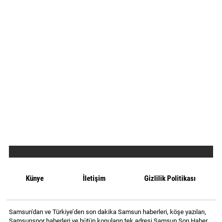
Künye
İletişim
Gizlilik Politikası
Samsun'dan ve Türkiye’den son dakika Samsun haberleri, köşe yazıları,
Samsunspor haberleri ve bütün konuların tek adresi Samsun Son Haber.