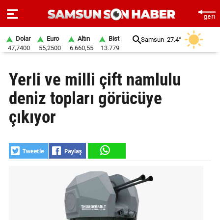
Dolar
Euro
Altın
Bist
Samsun
27.4°
47,7400
55,2500
6.660,55
13.779
ANA
Yerli ve milli çift namlulu
SAYFA
deniz topları görücüye
SAMSUN
HABER
çıkıyor
SAMSUNSPOR
GÜNDEM
SİYASET
EKONOMİ
DÜNYA