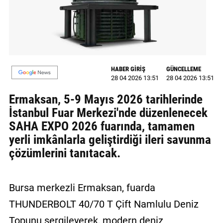
MAGAZİN
GALERİ
VİDEO
HABER GİRİŞ
GÜNCELLEME
28 04 2026 13:51
28 04 2026 13:51
YAZARLAR
Ermaksan, 5-9 Mayıs 2026 tarihlerinde
BİZE
İstanbul Fuar Merkezi'nde düzenlenecek
ULAŞIN
SAHA EXPO 2026 fuarında, tamamen
Künye
yerli imkânlarla geliştirdiği ileri savunma
çözümlerini tanıtacak.
İletişim
Gizlilik
Bursa merkezli Ermaksan, fuarda
Politikası
THUNDERBOLT 40/70 T Çift Namlulu Deniz
Topunu sergileyerek, modern deniz