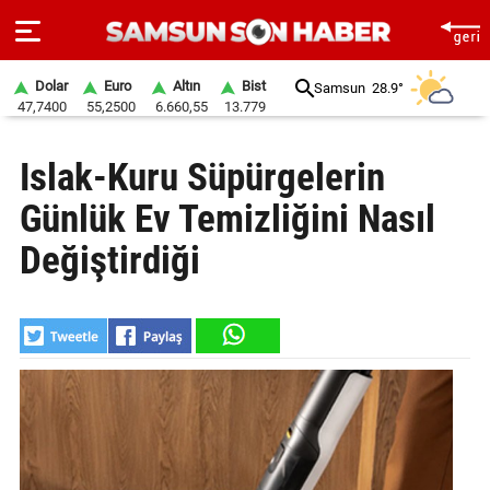
Dolar
Euro
Altın
Bist
Samsun
28.9°
47,7400
55,2500
6.660,55
13.779
ANA
Islak-Kuru Süpürgelerin
SAYFA
Günlük Ev Temizliğini Nasıl
SAMSUN
HABER
Değiştirdiği
SAMSUNSPOR
GÜNDEM
SİYASET
EKONOMİ
DÜNYA