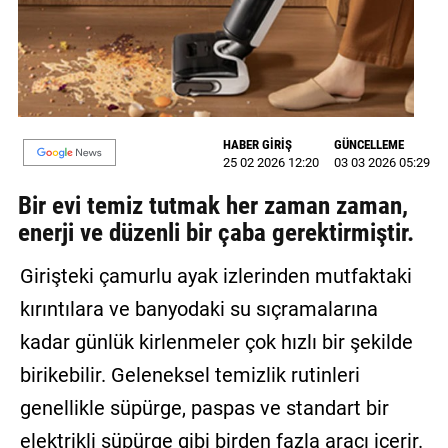
MAGAZİN
GALERİ
VİDEO
HABER GİRİŞ
GÜNCELLEME
25 02 2026 12:20
03 03 2026 05:29
YAZARLAR
Bir evi temiz tutmak her zaman zaman,
BİZE
enerji ve düzenli bir çaba gerektirmiştir.
ULAŞIN
Künye
Girişteki çamurlu ayak izlerinden mutfaktaki
kırıntılara ve banyodaki su sıçramalarına
İletişim
kadar günlük kirlenmeler çok hızlı bir şekilde
Gizlilik
birikebilir. Geleneksel temizlik rutinleri
Politikası
genellikle süpürge, paspas ve standart bir
elektrikli süpürge gibi birden fazla aracı içerir.