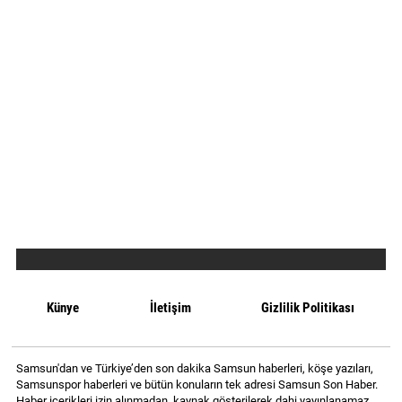
Künye
İletişim
Gizlilik Politikası
Samsun'dan ve Türkiye’den son dakika Samsun haberleri, köşe yazıları,
Samsunspor haberleri ve bütün konuların tek adresi Samsun Son Haber.
Haber içerikleri izin alınmadan, kaynak gösterilerek dahi yayınlanamaz.