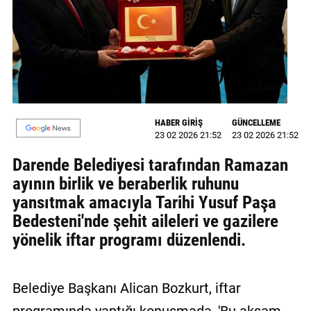
MAGAZİN
GALERİ
VİDEO
YAZARLAR
HABER GİRİŞ
GÜNCELLEME
23 02 2026 21:52
23 02 2026 21:52
BİZE
ULAŞIN
Darende Belediyesi tarafından Ramazan
ayının birlik ve beraberlik ruhunu
Künye
yansıtmak amacıyla Tarihi Yusuf Paşa
İletişim
Bedesteni'nde şehit aileleri ve gazilere
yönelik iftar programı düzenlendi.
Gizlilik
Politikası
Belediye Başkanı Alican Bozkurt, iftar