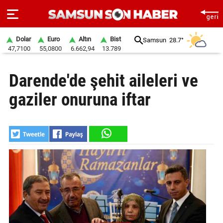
Dolar
Euro
Altın
Bist
Samsun
28.7°
47,7100
55,0800
6.662,94
13.789
ANA
Darende'de şehit aileleri ve
SAYFA
gaziler onuruna iftar
SAMSUN
HABER
SAMSUNSPOR
GÜNDEM
SİYASET
EKONOMİ
DÜNYA