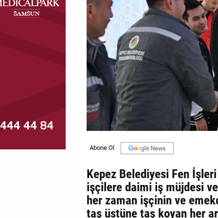
MAGAZİN
GALERİ
VİDEO
YAZARLAR
BİZE
ULAŞIN
Künye
İletişim
Kepez Belediyesi Fen İşler
Gizlilik
işçilere daimi iş müjdesi 
Politikası
her zaman işçinin ve emekç
taş üstüne taş koyan her a