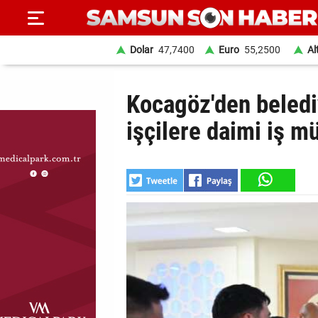
Dolar
47,7400
Euro
55,2500
Al
ANA
Kocagöz'den beled
SAYFA
işçilere daimi iş m
SAMSUN
HABER
SAMSUNSPOR
GÜNDEM
SİYASET
EKONOMİ
DÜNYA