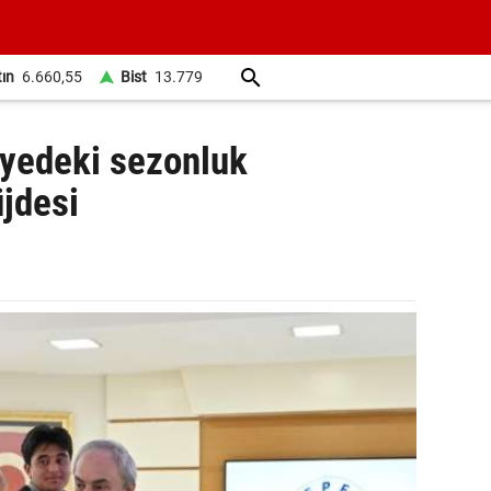
tın
6.660,55
Bist
13.779
iyedeki sezonluk
üjdesi