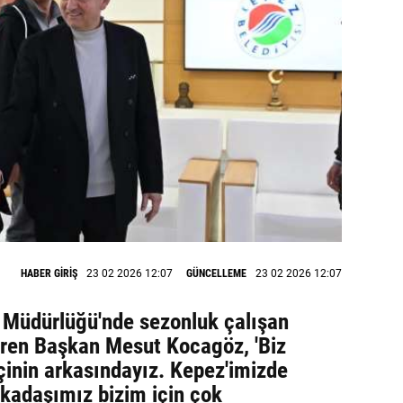
HABER GİRİŞ
23 02 2026 12:07
GÜNCELLEME
23 02 2026 12:07
i Müdürlüğü'nde sezonluk çalışan
veren Başkan Mesut Kocagöz, 'Biz
inin arkasındayız. Kepez'imizde
rkadaşımız bizim için çok