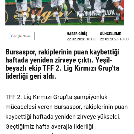
MAGAZİN
GALERİ
HABER GİRİŞ
GÜNCELLEME
VİDEO
22 02 2026 18:03
22 02 2026 18:03
YAZARLAR
Bursaspor, rakiplerinin puan kaybettiği
haftada yeniden zirveye çıktı. Yeşil-
BİZE
beyazlı ekip TFF 2. Lig Kırmızı Grup'ta
ULAŞIN
liderliği geri aldı.
Künye
İletişim
TFF 2. Lig Kırmızı Grup'ta şampiyonluk
Gizlilik
mücadelesi veren Bursaspor, rakiplerinin puan
Politikası
kaybettiği haftada yeniden zirveye yükseldi.
Geçtiğimiz hafta averajla liderliği