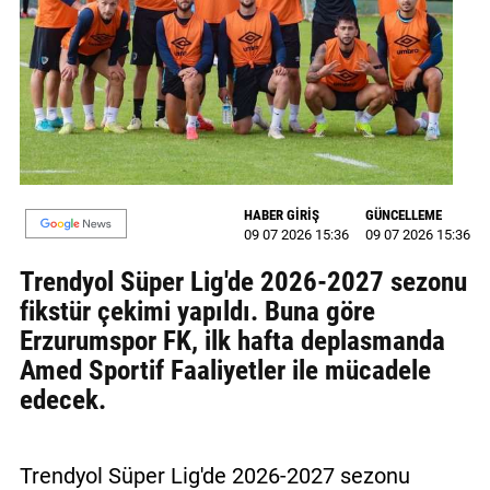
MAGAZİN
GALERİ
VİDEO
YAZARLAR
HABER GİRİŞ
GÜNCELLEME
BİZE
09 07 2026 15:36
09 07 2026 15:36
ULAŞIN
Trendyol Süper Lig'de 2026-2027 sezonu
Künye
fikstür çekimi yapıldı. Buna göre
Erzurumspor FK, ilk hafta deplasmanda
İletişim
Amed Sportif Faaliyetler ile mücadele
Gizlilik
edecek.
Politikası
Trendyol Süper Lig'de 2026-2027 sezonu