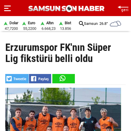
Dolar
Euro
Altın
Bist
Samsun
26.8°
47,7200
55,2200
6.668,23
13.856
ANA
Erzurumspor FK'nın Süper
SAYFA
Lig fikstürü belli oldu
SAMSUN
HABER
SAMSUNSPOR
GÜNDEM
SİYASET
EKONOMİ
DÜNYA