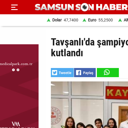
Dolar
47,7400
Euro
55,2500
Al
ANA
Tavşanlı'da şampiy
SAYFA
kutlandı
SAMSUN
HABER
SAMSUNSPOR
GÜNDEM
SİYASET
EKONOMİ
DÜNYA