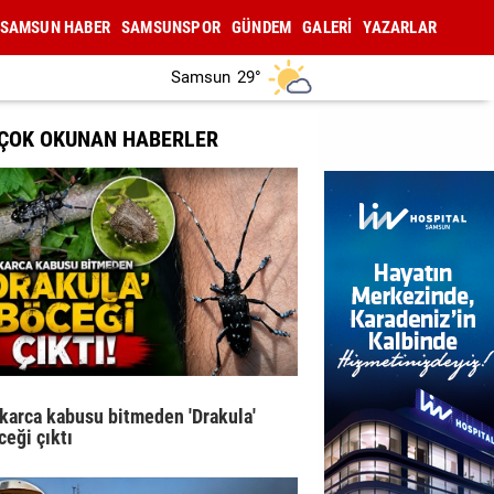
SAMSUN HABER
SAMSUNSPOR
GÜNDEM
GALERİ
YAZARLAR
Samsun
29°
 ÇOK OKUNAN HABERLER
karca kabusu bitmeden 'Drakula'
ceği çıktı