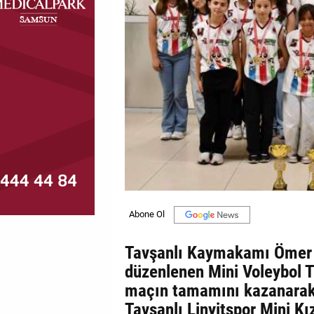
MAGAZİN
GALERİ
VİDEO
YAZARLAR
BİZE
ULAŞIN
Künye
İletişim
Gizlilik
Tavşanlı Kaymakamı Ömer 
Politikası
düzenlenen Mini Voleybol T
maçın tamamını kazanarak
Tavşanlı Linyitspor Mini Kı