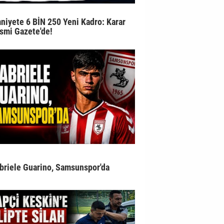
niyete 6 BİN 250 Yeni Kadro: Karar
smi Gazete'de!
briele Guarino, Samsunspor'da