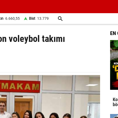
tın
6.660,55
Bist
13.779
EN
on voleybol takımı
Ko
bö