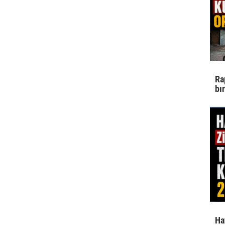
Ra
bı
Ha