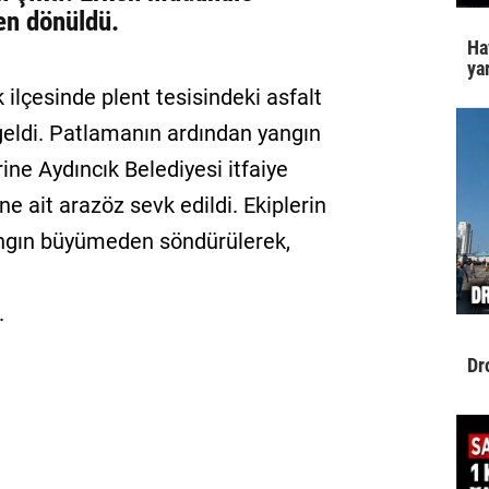
en dönüldü.
Ha
yar
k ilçesinde plent tesisindeki asfalt
ldi. Patlamanın ardından yangın
rine Aydıncık Belediyesi itfaiye
ne ait arazöz sevk edildi. Ekiplerin
angın büyümeden söndürülerek,
.
Dr