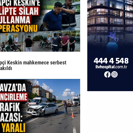
pçi Keskin mahkemece serbest
rakıldı