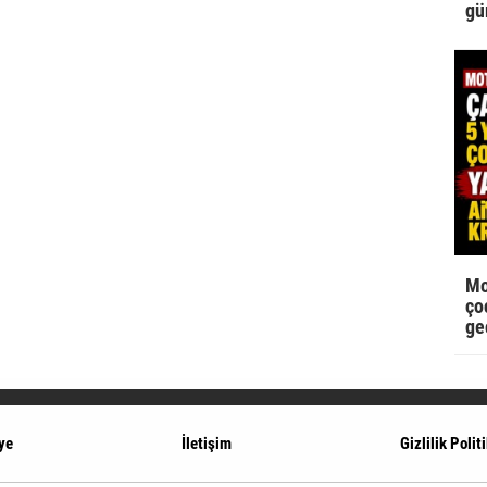
gü
Mo
çoc
ge
ye
İletişim
Gizlilik Polit