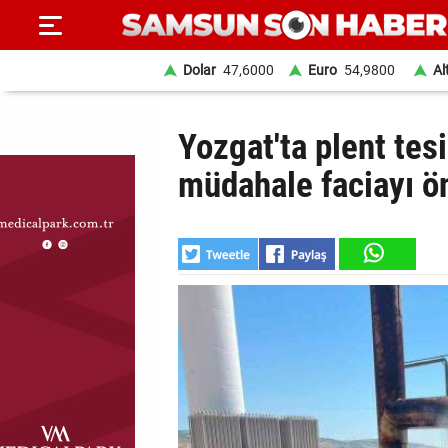
Dolar
47,6000
Euro
54,9800
Al
ANA
Yozgat'ta plent tes
SAYFA
müdahale faciayı ö
SAMSUN
HABER
SAMSUNSPOR
GÜNDEM
SİYASET
EKONOMİ
DÜNYA