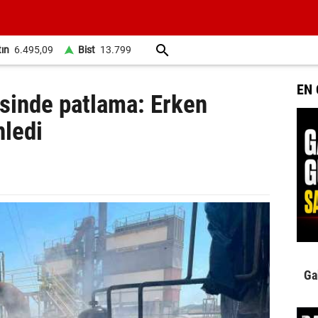
tın
6.495,09
Bist
13.799
EN
isinde patlama: Erken
nledi
Ga