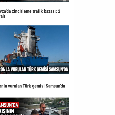
vza'da zincirleme trafik kazası: 2
alı
onla vurulan Türk gemisi Samsun'da