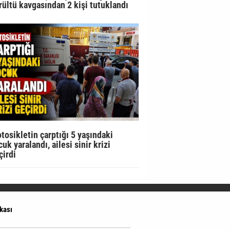
rültü kavgasından 2 kişi tutuklandı
tosikletin çarptığı 5 yaşındaki
uk yaralandı, ailesi sinir krizi
çirdi
ikası