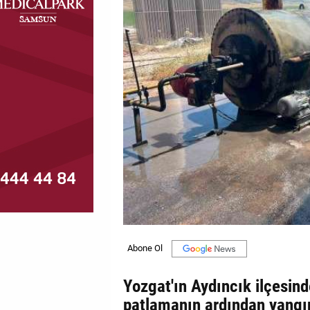
MAGAZİN
GALERİ
VİDEO
YAZARLAR
BİZE
ULAŞIN
Künye
İletişim
Gizlilik
Politikası
Yozgat'ın Aydıncık ilçesin
patlamanın ardından yangı