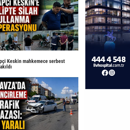
pçi Keskin mahkemece serbest
rakıldı