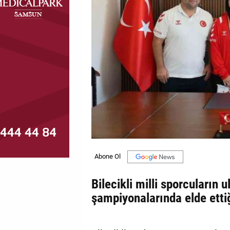
MAGAZİN
GALERİ
VİDEO
YAZARLAR
BİZE
ULAŞIN
Künye
İletişim
Bilecikli milli sporcuların 
Gizlilik
şampiyonalarında elde ettiğ
Politikası