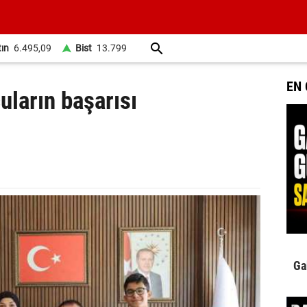
tın
6.495,09
Bist
13.799
EN
cuların başarısı
Ga