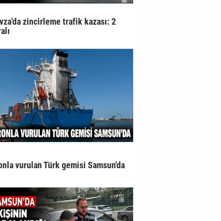
vza'da zincirleme trafik kazası: 2
alı
onla vurulan Türk gemisi Samsun'da