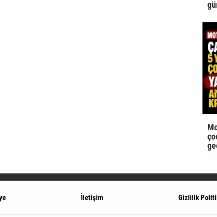
gü
Mo
çoc
ge
ye
İletişim
Gizlilik Polit