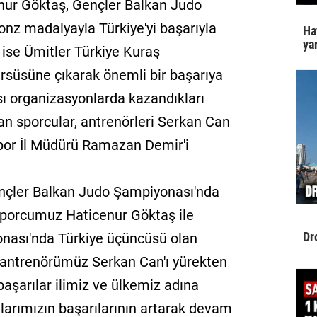
enur Göktaş, Gençler Balkan Judo
onz madalyayla Türkiye'yi başarıyla
Ha
yar
 ise Ümitler Türkiye Kuraş
süsüne çıkarak önemli bir başarıya
ası organizasyonlarda kazandıkları
lan sporcular, antrenörleri Serkan Can
 Spor İl Müdürü Ramazan Demir'i
nçler Balkan Judo Şampiyonası'nda
sporcumuz Haticenur Göktaş ile
Dr
onası'nda Türkiye üçüncüsü olan
 antrenörümüz Serkan Can'ı yürekten
 başarılar ilimiz ve ülkemiz adına
larımızın başarılarının artarak devam