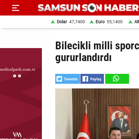
Dolar
47,7400
Euro
55,1400
Al
ANA
Bilecikli milli spor
SAYFA
gururlandırdı
SAMSUN
HABER
SAMSUNSPOR
GÜNDEM
SİYASET
EKONOMİ
DÜNYA