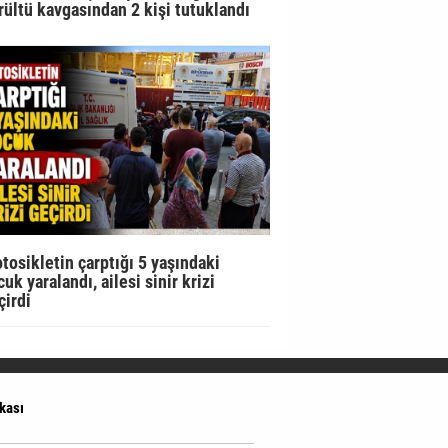
rültü kavgasından 2 kişi tutuklandı
tosikletin çarptığı 5 yaşındaki
uk yaralandı, ailesi sinir krizi
çirdi
ikası