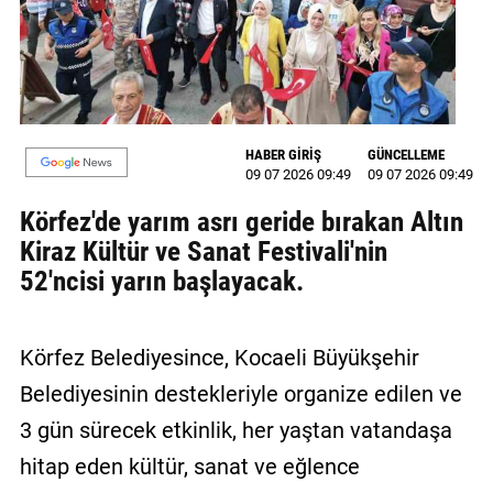
MAGAZİN
GALERİ
VİDEO
HABER GİRİŞ
GÜNCELLEME
09 07 2026 09:49
09 07 2026 09:49
YAZARLAR
Körfez'de yarım asrı geride bırakan Altın
BİZE
Kiraz Kültür ve Sanat Festivali'nin
ULAŞIN
52'ncisi yarın başlayacak.
Künye
İletişim
Körfez Belediyesince, Kocaeli Büyükşehir
Gizlilik
Belediyesinin destekleriyle organize edilen ve
Politikası
3 gün sürecek etkinlik, her yaştan vatandaşa
hitap eden kültür, sanat ve eğlence