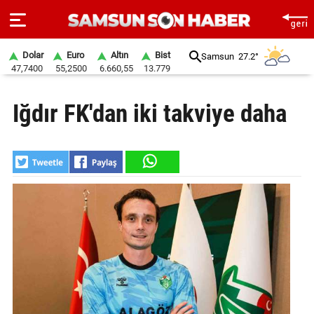
Dolar
Euro
Altın
Bist
Samsun
27.2°
47,7400
55,2500
6.660,55
13.779
ANA
Iğdır FK'dan iki takviye daha
SAYFA
SAMSUN
HABER
SAMSUNSPOR
GÜNDEM
SİYASET
EKONOMİ
DÜNYA