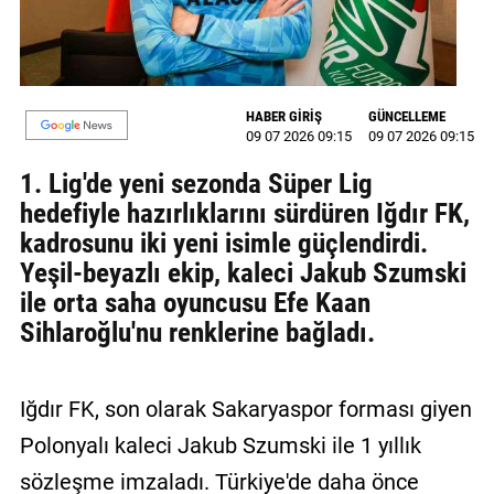
MAGAZİN
GALERİ
HABER GİRİŞ
GÜNCELLEME
VİDEO
09 07 2026 09:15
09 07 2026 09:15
1. Lig'de yeni sezonda Süper Lig
YAZARLAR
hedefiyle hazırlıklarını sürdüren Iğdır FK,
BİZE
kadrosunu iki yeni isimle güçlendirdi.
ULAŞIN
Yeşil-beyazlı ekip, kaleci Jakub Szumski
Künye
ile orta saha oyuncusu Efe Kaan
Sihlaroğlu'nu renklerine bağladı.
İletişim
Gizlilik
Iğdır FK, son olarak Sakaryaspor forması giyen
Politikası
Polonyalı kaleci Jakub Szumski ile 1 yıllık
sözleşme imzaladı. Türkiye'de daha önce