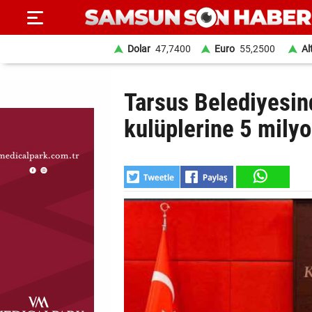
Dolar
47,7400
Euro
55,2500
Al
ANA
Tarsus Belediyesin
SAYFA
kulüplerine 5 mily
SAMSUN
HABER
SAMSUNSPOR
GÜNDEM
SİYASET
EKONOMİ
DÜNYA