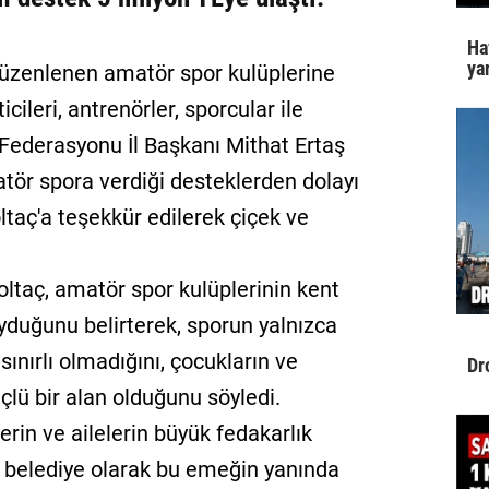
Ha
yar
düzenlenen amatör spor kulüplerine
ileri, antrenörler, sporcular ile
Federasyonu İl Başkanı Mithat Ertaş
tör spora verdiği desteklerden dolayı
ltaç'a teşekkür edilerek çiçek ve
taç, amatör spor kulüplerinin kent
yduğunu belirterek, sporun yalnızca
sınırlı olmadığını, çocukların ve
Dr
lü bir alan olduğunu söyledi.
erin ve ailelerin büyük fedakarlık
, belediye olarak bu emeğin yanında