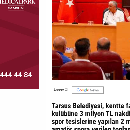
MAGAZİN
GALERİ
VİDEO
YAZARLAR
BİZE
ULAŞIN
Künye
İletişim
Gizlilik
Tarsus Belediyesi, kentte 
Politikası
kulübüne 3 milyon TL nakdi 
spor tesislerine yapılan 2 m
amatör spora verilen toplam