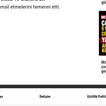
gü
msil etmelerini temenni etti.
Mo
çoc
ge
ye
İletişim
Gizlilik Polit