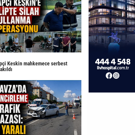
pçi Keskin mahkemece serbest
rakıldı