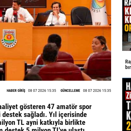
Ra
bı
HABER GİRİŞ
08 07 2026 15:35
GÜNCELLEME
08 07 2026 15:35
faaliyet gösteren 47 amatör spor
destek sağladı. Yıl içerisinde
ilyon TL ayni katkıyla birlikte
 destek 5 milyon TL'ye ulaştı.