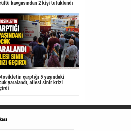
rültü kavgasından 2 kişi tutuklandı
tosikletin çarptığı 5 yaşındaki
uk yaralandı, ailesi sinir krizi
çirdi
ikası