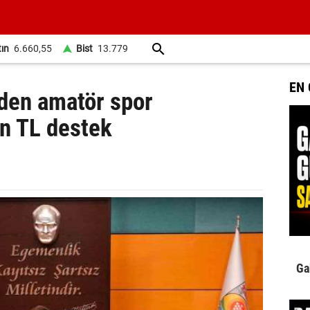
tın
6.660,55
Bist
13.779
EN
den amatör spor
on TL destek
Ga