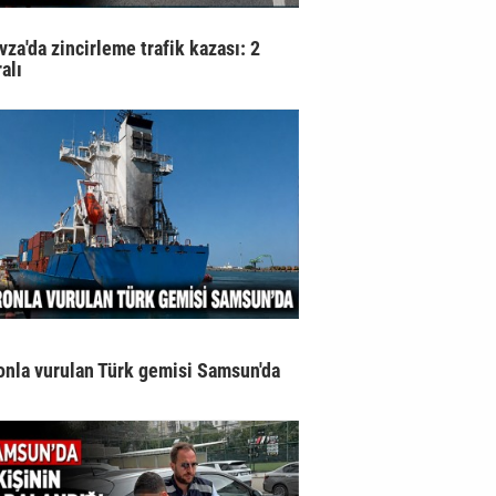
vza'da zincirleme trafik kazası: 2
alı
onla vurulan Türk gemisi Samsun'da