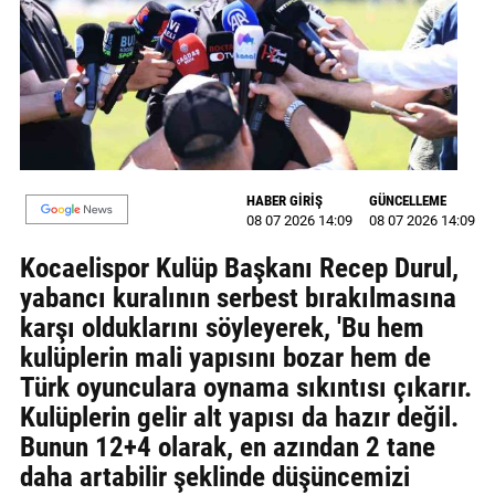
MAGAZİN
GALERİ
VİDEO
YAZARLAR
HABER GİRİŞ
GÜNCELLEME
08 07 2026 14:09
08 07 2026 14:09
BİZE
ULAŞIN
Kocaelispor Kulüp Başkanı Recep Durul,
yabancı kuralının serbest bırakılmasına
Künye
karşı olduklarını söyleyerek, 'Bu hem
İletişim
kulüplerin mali yapısını bozar hem de
Türk oyunculara oynama sıkıntısı çıkarır.
Gizlilik
Kulüplerin gelir alt yapısı da hazır değil.
Politikası
Bunun 12+4 olarak, en azından 2 tane
daha artabilir şeklinde düşüncemizi