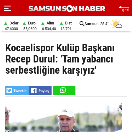
Dolar
Euro
Altın
Bist
Samsun
28.4°
47,6000
55,0600
6.534,40
13.791
ANA
Kocaelispor Kulüp Başkanı
SAYFA
Recep Durul: 'Tam yabancı
SAMSUN
HABER
serbestliğine karşıyız'
SAMSUNSPOR
GÜNDEM
SİYASET
EKONOMİ
DÜNYA