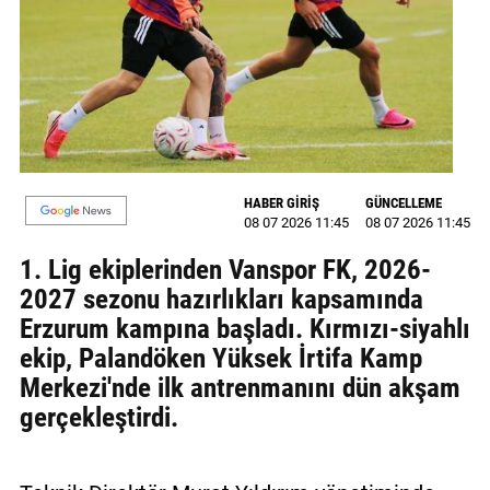
MAGAZİN
GALERİ
VİDEO
YAZARLAR
HABER GİRİŞ
GÜNCELLEME
08 07 2026 11:45
08 07 2026 11:45
BİZE
ULAŞIN
1. Lig ekiplerinden Vanspor FK, 2026-
2027 sezonu hazırlıkları kapsamında
Künye
Erzurum kampına başladı. Kırmızı-siyahlı
İletişim
ekip, Palandöken Yüksek İrtifa Kamp
Merkezi'nde ilk antrenmanını dün akşam
Gizlilik
gerçekleştirdi.
Politikası