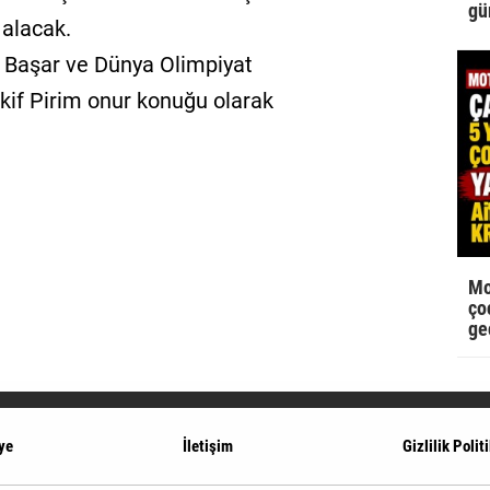
gü
 alacak.
l Başar ve Dünya Olimpiyat
f Pirim onur konuğu olarak
Mo
çoc
ge
ye
İletişim
Gizlilik Polit