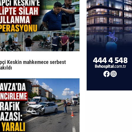
pçi Keskin mahkemece serbest
rakıldı