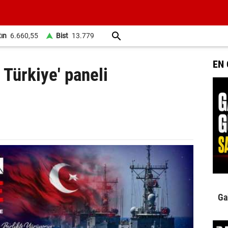
tın
6.660,55
Bist
13.779
EN
Türkiye' paneli
Ga