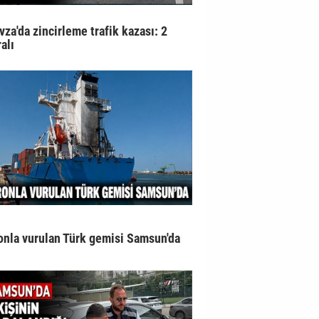
vza'da zincirleme trafik kazası: 2
alı
onla vurulan Türk gemisi Samsun'da