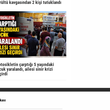
rültü kavgasından 2 kişi tutuklandı
tosikletin çarptığı 5 yaşındaki
uk yaralandı, ailesi sinir krizi
çirdi
ikası