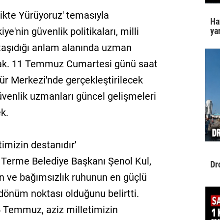
likte Yürüyoruz' temasıyla
Ha
yar
'nin güvenlik politikaları, milli
taşıdığı anlam alanında uzman
nacak. 11 Temmuz Cumartesi günü saat
ür Merkezi'nde gerçekleştirilecek
venlik uzmanları güncel gelişmeleri
ek.
imizin destanıdır'
 Terme Belediye Başkanı Şenol Kul,
Dr
n ve bağımsızlık ruhunun en güçlü
r dönüm noktası olduğunu belirtti.
5 Temmuz, aziz milletimizin