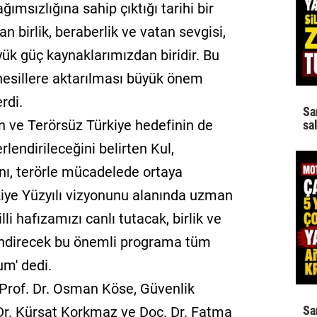
ımsızlığına sahip çıktığı tarihi bir
n birlik, beraberlik ve vatan sevgisi,
ük güç kaynaklarımızdan biridir. Bu
nesillere aktarılması büyük önem
rdi.
Sa
n ve Terörsüz Türkiye hedefinin de
sa
lendirileceğini belirten Kul,
ını, terörle mücadelede ortaya
kiye Yüzyılı vizyonunu alanında uzman
li hafızamızı canlı tutacak, birlik ve
lendirecek bu önemli programa tüm
um' dedi.
, Prof. Dr. Osman Köse, Güvenlik
Sa
r. Kürşat Korkmaz ve Doç. Dr. Fatma