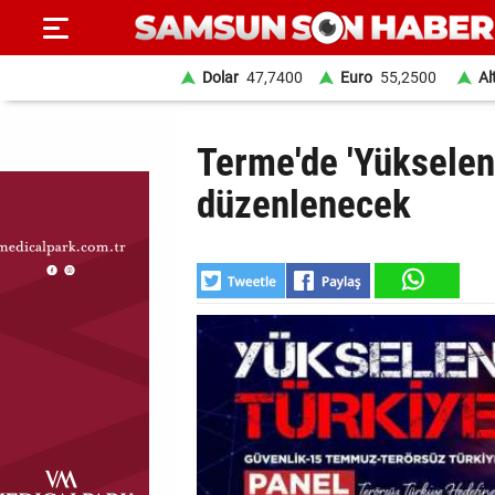
Dolar
47,7400
Euro
55,2500
Al
ANA
Terme'de 'Yükselen 
SAYFA
düzenlenecek
SAMSUN
HABER
SAMSUNSPOR
GÜNDEM
SİYASET
EKONOMİ
DÜNYA