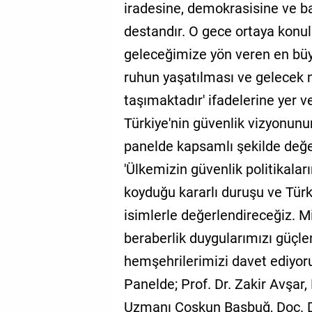
iradesine, demokrasisine ve bağ
destandır. O gece ortaya konula
geleceğimize yön veren en büy
ruhun yaşatılması ve gelecek 
taşımaktadır' ifadelerine yer ve
Türkiye'nin güvenlik vizyonunu
panelde kapsamlı şekilde değer
'Ülkemizin güvenlik politikalar
koyduğu kararlı duruşu ve Tür
isimlerle değerlendireceğiz. Mil
beraberlik duygularımızı güç
hemşehrilerimizi davet ediyor
Panelde; Prof. Dr. Zakir Avşar
Uzmanı Coşkun Başbuğ, Doç. D