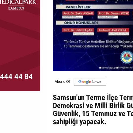
MAGAZİN
GALERİ
VİDEO
YAZARLAR
BİZE
ULAŞIN
Künye
İletişim
Samsun'un Terme İlçe Ter
Demokrasi ve Milli Birlik G
Gizlilik
Güvenlik, 15 Temmuz ve Te
Politikası
sahipliği yapacak.