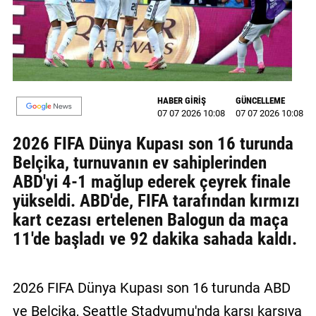
MAGAZİN
GALERİ
VİDEO
HABER GİRİŞ
GÜNCELLEME
07 07 2026 10:08
07 07 2026 10:08
YAZARLAR
2026 FIFA Dünya Kupası son 16 turunda
BİZE
Belçika, turnuvanın ev sahiplerinden
ULAŞIN
ABD'yi 4-1 mağlup ederek çeyrek finale
Künye
yükseldi. ABD'de, FIFA tarafından kırmızı
kart cezası ertelenen Balogun da maça
İletişim
11'de başladı ve 92 dakika sahada kaldı.
Gizlilik
Politikası
2026 FIFA Dünya Kupası son 16 turunda ABD
ve Belçika, Seattle Stadyumu'nda karşı karşıya