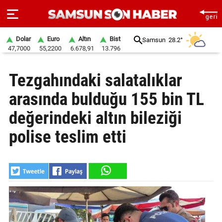
Dolar
Euro
Altın
Bist
Samsun
28.2°
47,7000
55,2200
6.678,91
13.796
ANA
Tezgahındaki salatalıklar
SAYFA
arasında bulduğu 155 bin TL
SAMSUN
HABER
değerindeki altın bileziği
polise teslim etti
SAMSUNSPOR
GÜNDEM
SİYASET
EKONOMİ
DÜNYA