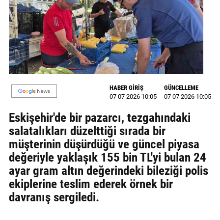
MAGAZİN
GALERİ
VİDEO
YAZARLAR
HABER GİRİŞ
GÜNCELLEME
07 07 2026 10:05
07 07 2026 10:05
BİZE
ULAŞIN
Eskişehir'de bir pazarcı, tezgahındaki
salatalıkları düzelttiği sırada bir
Künye
müşterinin düşürdüğü ve güncel piyasa
İletişim
değeriyle yaklaşık 155 bin TL'yi bulan 24
ayar gram altın değerindeki bileziği polis
Gizlilik
ekiplerine teslim ederek örnek bir
Politikası
davranış sergiledi.