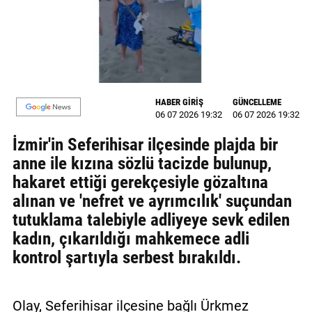
MAGAZİN
GALERİ
VİDEO
HABER GİRİŞ
GÜNCELLEME
YAZARLAR
06 07 2026 19:32
06 07 2026 19:32
İzmir'in Seferihisar ilçesinde plajda bir
BİZE
ULAŞIN
anne ile kızına sözlü tacizde bulunup,
hakaret ettiği gerekçesiyle gözaltına
Künye
alınan ve 'nefret ve ayrımcılık' suçundan
tutuklama talebiyle adliyeye sevk edilen
İletişim
kadın, çıkarıldığı mahkemece adli
Gizlilik
kontrol şartıyla serbest bırakıldı.
Politikası
Olay, Seferihisar ilçesine bağlı Ürkmez