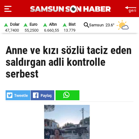
Dolar
Euro
Altın
Bist
Samsun
23.6°
47,7400
55,2500
6.660,55
13.779
ANA
Anne ve kızı sözlü taciz eden
SAYFA
saldırgan adli kontrolle
SAMSUN
HABER
serbest
SAMSUNSPOR
GÜNDEM
SİYASET
EKONOMİ
DÜNYA