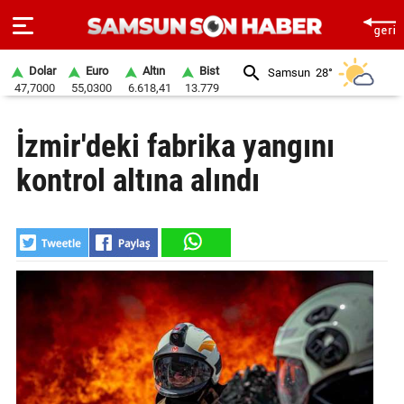
Dolar
Euro
Altın
Bist
Samsun
28°
47,7000
55,0300
6.618,41
13.779
ANA
İzmir'deki fabrika yangını
SAYFA
kontrol altına alındı
SAMSUN
HABER
SAMSUNSPOR
GÜNDEM
SİYASET
EKONOMİ
DÜNYA