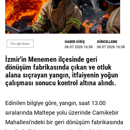
MAGAZİN
GALERİ
VİDEO
HABER GİRİŞ
GÜNCELLEME
06 07 2026 16:38
06 07 2026 16:38
YAZARLAR
İzmir'in Menemen ilçesinde geri
BİZE
dönüşüm fabrikasında çıkan ve otluk
ULAŞIN
alana sıçrayan yangın, itfaiyenin yoğun
Künye
çalışması sonucu kontrol altına alındı.
İletişim
Edinilen bilgiye göre, yangın, saat 13.00
Gizlilik
Politikası
sıralarında Maltepe yolu üzerinde Camikebir
Mahallesi'ndeki bir geri dönüşüm fabrikasında