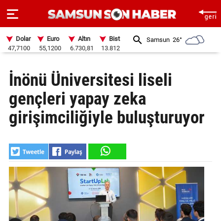
Dolar
Euro
Altın
Bist
Samsun
26°
47,7100
55,1200
6.730,81
13.812
ANA
İnönü Üniversitesi liseli
SAYFA
gençleri yapay zeka
SAMSUN
HABER
girişimciliğiyle buluşturuyor
SAMSUNSPOR
GÜNDEM
SİYASET
EKONOMİ
DÜNYA