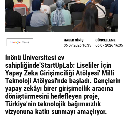
MAGAZİN
GALERİ
VİDEO
HABER GİRİŞ
GÜNCELLEME
06 07 2026 16:35
06 07 2026 16:35
YAZARLAR
İnönü Üniversitesi ev
BİZE
sahipliğinde'StartUpLab: Liseliler İçin
ULAŞIN
Yapay Zeka Girişimciliği Atölyesi' Milli
Künye
Teknoloji Atölyesi'nde başladı. Gençlerin
yapay zekâyı birer girişimcilik aracına
İletişim
dönüştürmesini hedefleyen proje,
Gizlilik
Türkiye'nin teknolojik bağımsızlık
Politikası
vizyonuna katkı sunmayı amaçlıyor.