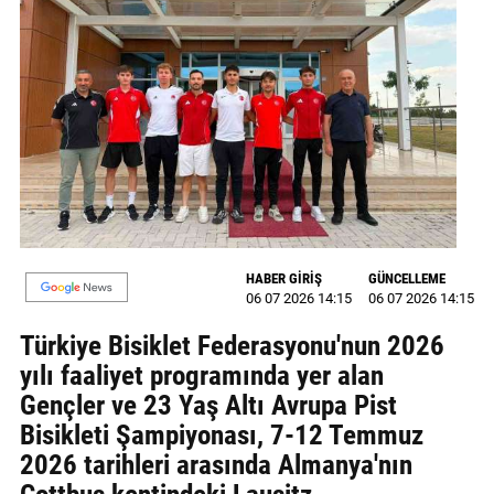
MAGAZİN
GALERİ
VİDEO
YAZARLAR
BİZE
ULAŞIN
HABER GİRİŞ
GÜNCELLEME
Künye
06 07 2026 14:15
06 07 2026 14:15
Türkiye Bisiklet Federasyonu'nun 2026
İletişim
yılı faaliyet programında yer alan
Gizlilik
Gençler ve 23 Yaş Altı Avrupa Pist
Politikası
Bisikleti Şampiyonası, 7-12 Temmuz
2026 tarihleri arasında Almanya'nın