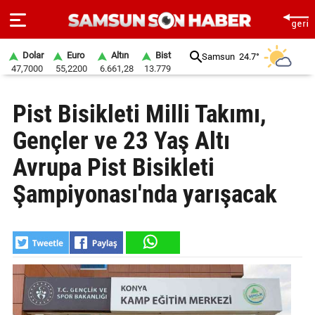
Dolar
Euro
Altın
Bist
Samsun
24.7°
47,7000
55,2200
6.661,28
13.779
ANA
Pist Bisikleti Milli Takımı,
SAYFA
Gençler ve 23 Yaş Altı
SAMSUN
HABER
Avrupa Pist Bisikleti
Şampiyonası'nda yarışacak
SAMSUNSPOR
GÜNDEM
SİYASET
EKONOMİ
DÜNYA