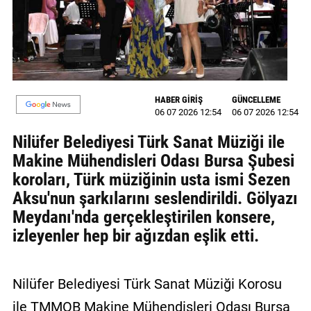
MAGAZİN
GALERİ
VİDEO
HABER GİRİŞ
GÜNCELLEME
06 07 2026 12:54
06 07 2026 12:54
YAZARLAR
Nilüfer Belediyesi Türk Sanat Müziği ile
BİZE
Makine Mühendisleri Odası Bursa Şubesi
ULAŞIN
koroları, Türk müziğinin usta ismi Sezen
Künye
Aksu'nun şarkılarını seslendirildi. Gölyazı
Meydanı'nda gerçekleştirilen konsere,
İletişim
izleyenler hep bir ağızdan eşlik etti.
Gizlilik
Politikası
Nilüfer Belediyesi Türk Sanat Müziği Korosu
ile TMMOB Makine Mühendisleri Odası Bursa