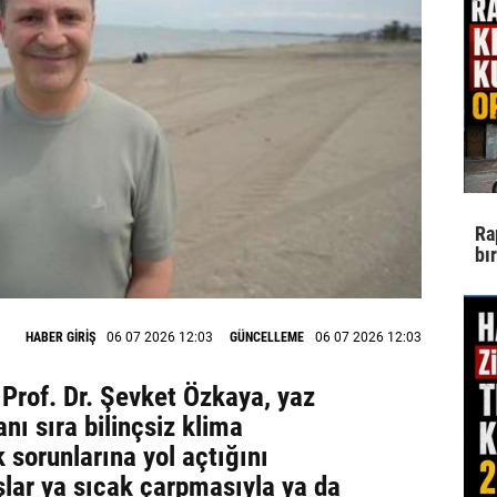
Ra
bı
HABER GİRİŞ
06 07 2026 12:03
GÜNCELLEME
06 07 2026 12:03
Prof. Dr. Şevket Özkaya, yaz
anı sıra bilinçsiz klima
k sorunlarına yol açtığını
şlar ya sıcak çarpmasıyla ya da