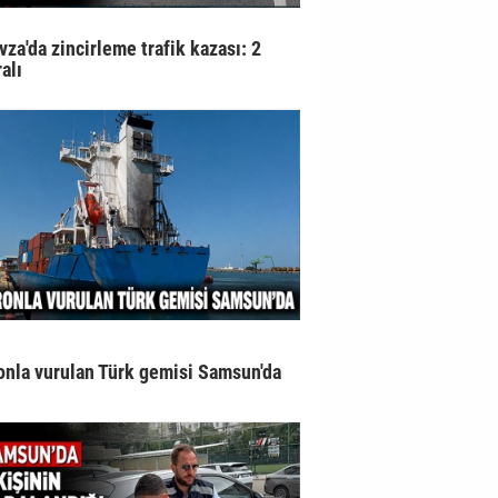
vza'da zincirleme trafik kazası: 2
alı
onla vurulan Türk gemisi Samsun'da