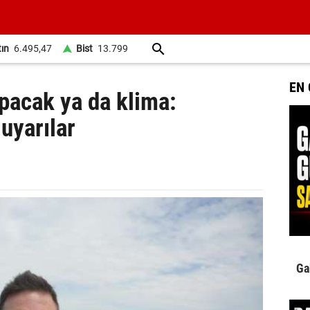
tın
6.495,47
Bist
13.799
EN
pacak ya da klima:
uyarılar
Ga