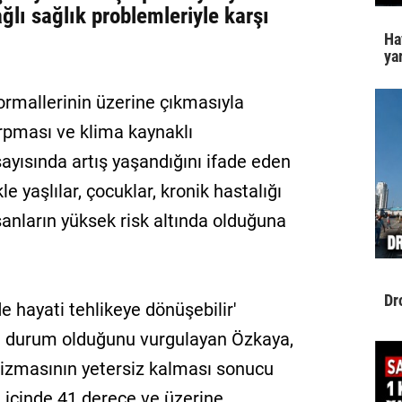
ğlı sağlık problemleriyle karşı
Ha
yar
ormallerinin üzerine çıkmasıyla
çarpması ve klima kaynaklı
sayısında artış yaşandığını ifade eden
le yaşlılar, çocuklar, kronik hastalığı
şanların yüksek risk altında olduğuna
Dr
e hayati tehlikeye dönüşebilir'
cil durum olduğunu vurgulayan Özkaya,
zmasının yetersiz kalması sonucu
a içinde 41 derece ve üzerine