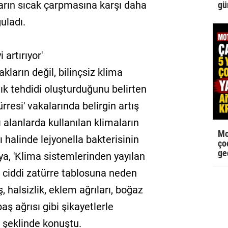
rın sıcak çarpmasına karşı daha
gü
uladı.
artırıyor'
akların değil, bilinçsiz klima
lık tehdidi oluşturduğunu belirten
rresi' vakalarında belirgin artış
ı alanlarda kullanılan klimaların
Mo
halinde lejyonella bakterisinin
çoc
ge
ya, 'Klima sistemlerinden yayılan
k ciddi zatürre tablosuna neden
, halsizlik, eklem ağrıları, boğaz
ş ağrısı gibi şikayetlerle
' şeklinde konuştu.