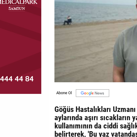
MAGAZİN
GALERİ
VİDEO
YAZARLAR
BİZE
ULAŞIN
Künye
İletişim
Göğüs Hastalıkları Uzmanı 
Gizlilik
aylarında aşırı sıcakların y
Politikası
kullanımının da ciddi sağlı
belirterek, 'Bu yaz vatanda