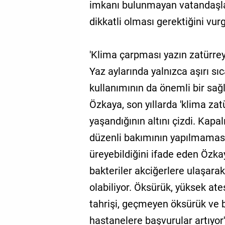
imkanı bulunmayan vatandaşla
dikkatli olması gerektiğini vurg
'Klima çarpması yazın zatürreyi 
Yaz aylarında yalnızca aşırı sıc
kullanımının da önemli bir sağ
Özkaya, son yıllarda 'klima zatü
yaşandığının altını çizdi. Kapal
düzenli bakımının yapılmaması 
üreyebildiğini ifade eden Özka
bakteriler akciğerlere ulaşara
olabiliyor. Öksürük, yüksek ateş
tahrişi, geçmeyen öksürük ve ba
hastanelere başvurular artıyor