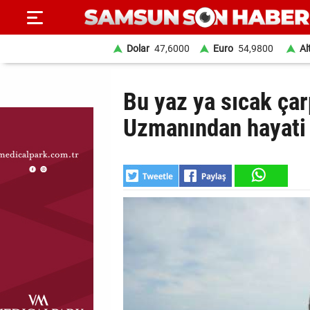
Dolar
47,6000
Euro
54,9800
Al
ANA
Bu yaz ya sıcak çar
SAYFA
Uzmanından hayati 
SAMSUN
HABER
SAMSUNSPOR
GÜNDEM
SİYASET
EKONOMİ
DÜNYA