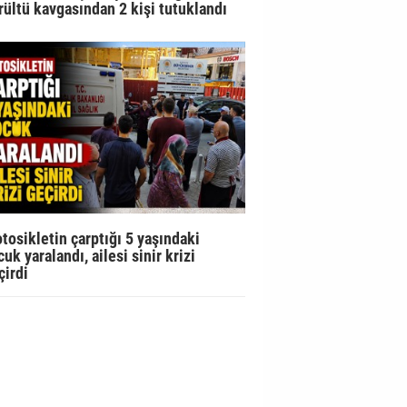
rültü kavgasından 2 kişi tutuklandı
tosikletin çarptığı 5 yaşındaki
uk yaralandı, ailesi sinir krizi
çirdi