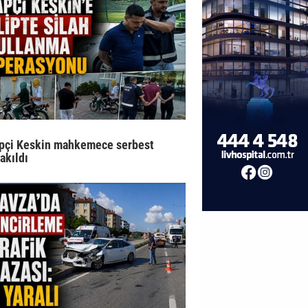
pçi Keskin mahkemece serbest
rakıldı